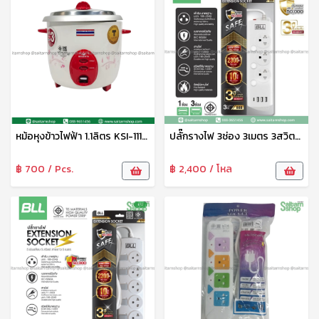
หม้อหุงข้าวไฟฟ้า 1.1ลิตร KSI-111 มิตซูชิต้า
ปลั๊กรางไฟ 3ช่อง 3เมตร 3สวิตซ์ 2USB+1USB-C B88
฿ 700 / Pcs.
฿ 2,400 / โหล