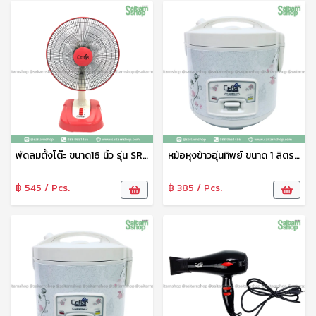
พัดลมตั้งโต๊ะ ขนาด16 นิ้ว รุ่น SR-3677 Ceflar
หม้อหุงข้าวอุ่นทิพย์ ขนาด 1 ลิตร รุ่น CR-011 (หม้อในเคลือบเทปล่อน+แถมซึ้งนึ่ง) Ceflar
฿ 545 / Pcs.
฿ 385 / Pcs.