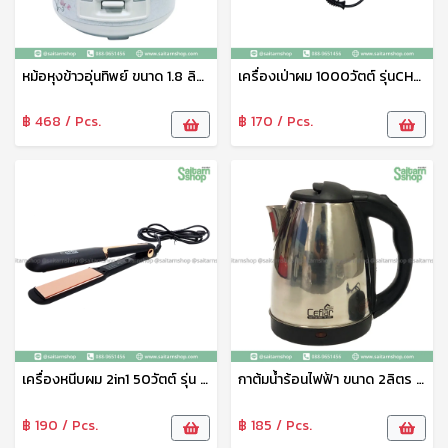
หม้อหุงข้าวอุ่นทิพย์ ขนาด 1.8 ลิตร รุ่น RC-180 (หม้อในเคลือบเทปล่อน+แถมซึ้งนึ่ง) Ceflar
เครื่องเป่าผม 1000วัตต์ รุ่นCHD-011 Ceflar
฿ 468 / Pcs.
฿ 170 / Pcs.
เครื่องหนีบผม 2in1 50วัตต์ รุ่น HNS-033 Ceflar
กาต้มน้ำร้อนไฟฟ้า ขนาด 2ลิตร รุ่น CSH-03
฿ 190 / Pcs.
฿ 185 / Pcs.