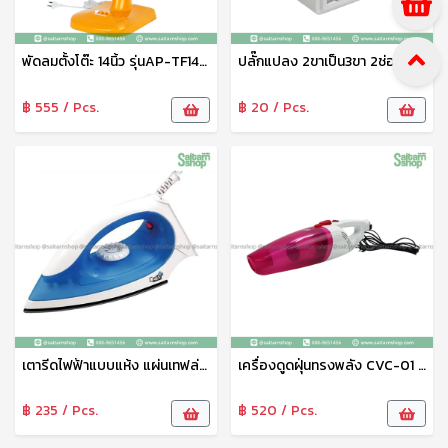
พัดลมตั้งโต๊ะ 14นิ้ว รุ่นAP-TF14C Mitsumaru
ปลั๊กแปลง 2ขาเป็น3ขา 2ช่องเสียบ รุ่นA02 AMC
฿ 555 / Pcs.
฿ 20 / Pcs.
เตารีดไฟฟ้าแบบแห้ง แผ่นเทฟล่อน 1000 วัตต์ รุ่น IR- 001
เครื่องดูดฝุ่นทรงพลัง CVC-01 VACUUM CLEANER แบบ 2 in 1 มาพร้อมหัวสำดูดพื้นทั่วไปและพื้นที่เล็ก
฿ 235 / Pcs.
฿ 520 / Pcs.