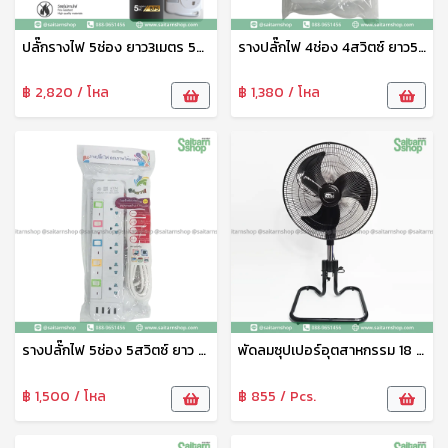
ปลั๊กรางไฟ 5ช่อง ยาว3เมตร 5สวิตซ์ B75 BLL
รางปลั๊กไฟ 4ช่อง 4สวิตซ์ ยาว5เมตร No.T415 Panasi
฿ 2,820 / โหล
฿ 1,380 / โหล
รางปลั๊กไฟ 5ช่อง 5สวิตซ์ ยาว 5เมตร 4USB KT55 Panasi
พัดลมซุปเปอร์อุตสาหกรรม 18 นิ้ว ขายืดได้ CT-183 คาเท็ค Catec
฿ 1,500 / โหล
฿ 855 / Pcs.