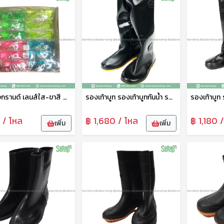
แว่นสงกรานต์ เลนส์ใส-ขาสี คละสี GL14A pmp
รองเท้าบูท รองเท้าบูทกันน้ำ รองเท้าทำสวน รองเท้าบูทสูง 18.5 นิ้ว No.A1250 arrow star
 / โหล
฿ 1,680 / โหล
฿ 1,180 
เพิ่ม
เพิ่ม