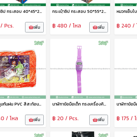
กระเป๋าซิป กระสอบ 40*45*20 ซม.No.16608 TL
กระเปฺ๋าซิป กระสอบ 50*55*25 ซม.No.16610 TL
/ Pcs.
฿ 480 / โหล
฿ 240 / 
เพิ่ม
เพิ่ม
เสื้อคลุมกันฝน PVC สีสะท้อนแสง B-84006 Bigbee
นาฬิกาข้อมือเด็ก ทรงเครื่องคิดเลข HY089-7 THY
40 / โหล
฿ 20 / Pcs.
฿ 175 / 
เพิ่ม
เพิ่ม