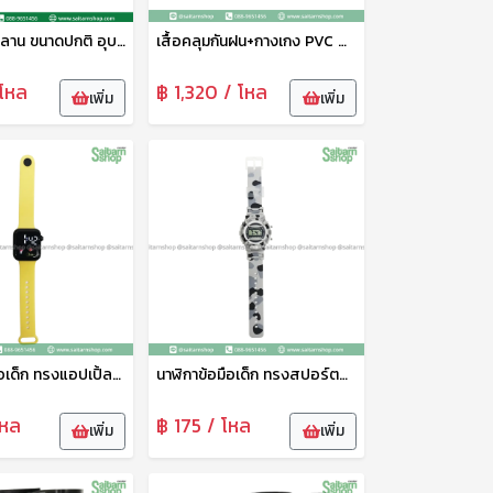
หมวกเย็บใบลาน ขนาดปกติ อุบล
เสื้อคลุมกันฝน+กางเกง PVC สีสะท้อนแสง B-84007 Bigbee
โหล
฿ 1,320 / โหล
เพิ่ม
เพิ่ม
นาฬิกาข้อมือเด็ก ทรงแอปเปิ้ลวอช HY089-5 THY
นาฬิกาข้อมือเด็ก ทรงสปอร์ตลายทหาร HY089-8 THY
โหล
฿ 175 / โหล
เพิ่ม
เพิ่ม