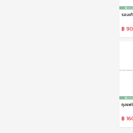
฿ 90
฿ 16