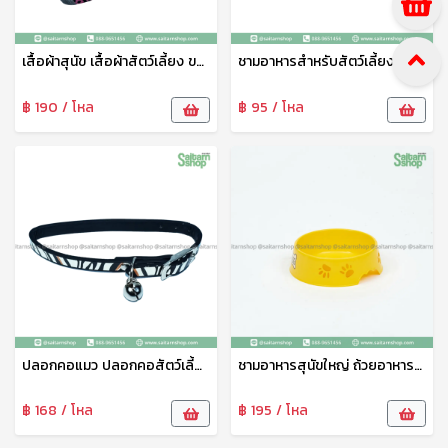
เสื้อผ้าสุนัข เสื้อผ้าสัตว์เลี้ยง ขนาดใหญ่ ชุดสัตว์เลี้ยง เสื้อผ้าสัตว์เลี้ยง เสื้อแมว สุนัข หมา ลายน่ารัก เจริญทรัพย์11
ชามอาหารสำหรับสัตว์เลี้ยง ชามข้าวหมาเล็ก ตราAP ชามอาหารสุนัข ชามข้าวแมว ชามข้าวสัตว์ ชามพลาสติกคุณภาพดี ปลอดภัย ทนทาน
฿ 190 / โหล
฿ 95 / โหล
ปลอกคอแมว ปลอกคอสัตว์เลี้ยง ปลอกคอสุนัข ปรับขนาดได้ พร้อมกระดิ่ง 1แพ็ค4ชิ้น คละลาย 21521
ชามอาหารสุนัขใหญ่ ถ้วยอาหารสุนัข ที่ใส่อาหารหมา ที่ใส่อาหารสุนัข ลายน่ารัก AP
฿ 168 / โหล
฿ 195 / โหล