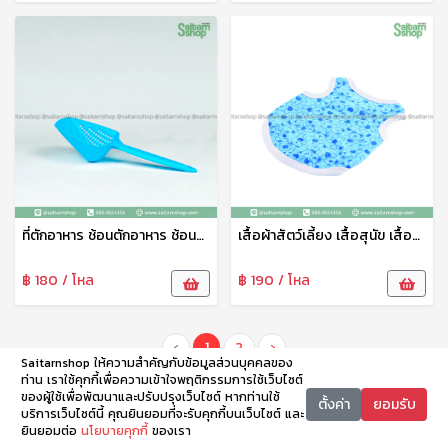
ที่ตักอาหาร ช้อนตักอาหาร ช้อนตักอาหารสัตว์เลี้ยง ที่ตักน้ำแข็งพลาสติก ช้อนตักอเนกประสงค์ PT
เสื้อผ้าสัตว์เลี้ยง เสื้อสุนัข เสื้อแมว สกรีนลายน่ารัก No.6-100
฿ 180 / โหล
฿ 190 / โหล
‹
1
2
›
Saitarnshop ให้ความสำคัญกับข้อมูลส่วนบุคคลของ
ท่าน เราใช้คุกกี้เพื่อความเข้าใจพฤติกรรมการใช้เว็บไซต์
ของผู้ใช้เพื่อพัฒนาและปรับปรุงเว็บไซต์ หากท่านใช้
ตั้งค่า
ยอมรับ
บริการเว็บไซต์นี้ คุณยินยอมที่จะรับคุกกี้บนเว็บไซต์ และ
ยินยอมต่อ
นโยบายคุกกี้
ของเรา
หน้าหลัก
หมวดหมู่
ตะกร้า
บัญชี