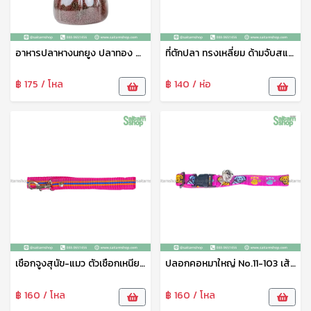
อาหารปลาหางนกยูง ปลาทอง ปลาคราฟ ปลาสวยงามทุกชนิด เกรดเอ น้ำไม่ขุ่น แถมฟรีกระปุกใส่อาหารปลา (เม็ดจิ๋ว)
ที่ตักปลา ทรงเหลี่ยม ด้ามจับสแตนเลส ขนาด 18*26ซม ที่ตักปลาเนื้อดี สวิงตักปลา ตาข่ายช้อนปลา ด้ามจับอย่างดี แข็งแรง ทนทาน N-293
฿ 175 / โหล
฿ 140 / ห่อ
เชือกจูงสุนัข-แมว ตัวเชือกเหนียว ไม่ขาดง่ายใช่ได้ยาวนาน No.11-104
ปลอกคอหมาใหญ่ No.11-103 เส้นใหญ่ไม่หลุดไม่ขาดง่าย
฿ 160 / โหล
฿ 160 / โหล