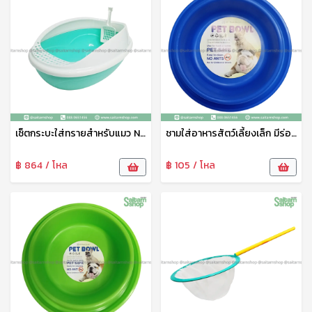
เซ็ตกระบะใส่ทรายสำหรับแมว No.1802 SRT
ชามใส่อาหารสัตว์เลี้ยงเล็ก มีร่องใส่น้ำกันมด No.1815 SRT
฿ 864 / โหล
฿ 105 / โหล