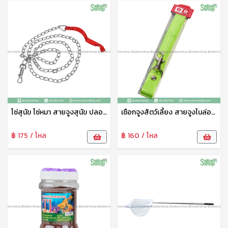
โซ่สุนัข โซ่หมา สายจูงสุนัข ปลอกคอสุนัข โซ่เหล็กบิด ปลอกคอหมา โซ่ล่ามสุนัข สายจูงหมา โซ่จูงหมา โซ่จูงสุนัข โซ่ No.03136
เชือกจูงสัตว์เลี้ยง สายจูงไนล่อน คละสี สายจูงสุนัขพันธุ์ใหญ่ คุณภาพดี เชือกหนานิ่ม ทนทาน ปลอดภัย
฿ 175 / โหล
฿ 160 / โหล