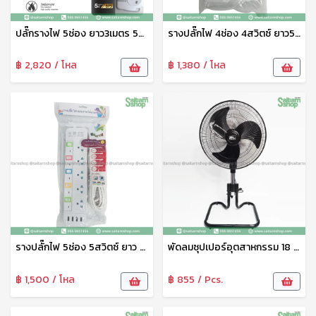
ปลั๊กรางไฟ 5ช่อง ยาว3เมตร 5สวิตซ์ B75 BLL
รางปลั๊กไฟ 4ช่อง 4สวิตซ์ ยาว5เมตร No.T415 Panasi
฿ 2,820 / โหล
฿ 1,380 / โหล
รางปลั๊กไฟ 5ช่อง 5สวิตซ์ ยาว 5เมตร 4USB KT55 Panasi
พัดลมซุปเปอร์อุตสาหกรรม 18 นิ้ว ขายืดได้ CT-183 คาเท็ค Catec
฿ 1,500 / โหล
฿ 855 / Pcs.