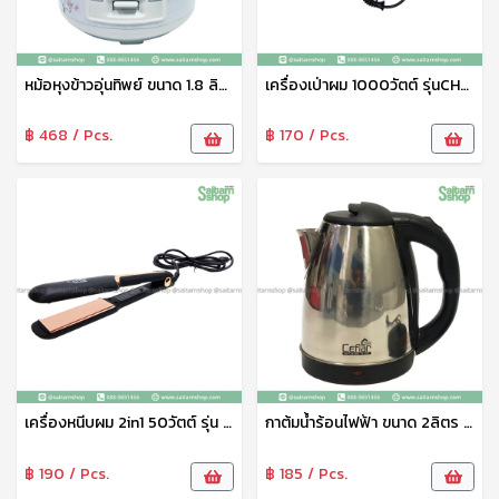
หม้อหุงข้าวอุ่นทิพย์ ขนาด 1.8 ลิตร รุ่น RC-180 (หม้อในเคลือบเทปล่อน+แถมซึ้งนึ่ง) Ceflar
เครื่องเป่าผม 1000วัตต์ รุ่นCHD-011 Ceflar
฿ 468 / Pcs.
฿ 170 / Pcs.
เครื่องหนีบผม 2in1 50วัตต์ รุ่น HNS-033 Ceflar
กาต้มน้ำร้อนไฟฟ้า ขนาด 2ลิตร รุ่น CSH-03
฿ 190 / Pcs.
฿ 185 / Pcs.