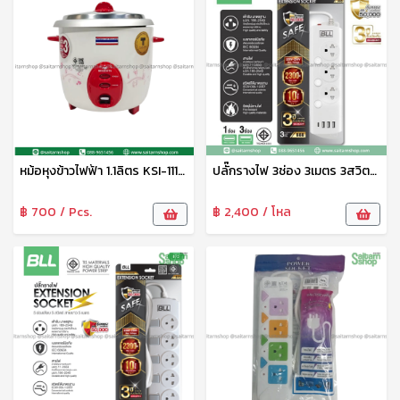
หม้อหุงข้าวไฟฟ้า 1.1ลิตร KSI-111 มิตซูชิต้า
ปลั๊กรางไฟ 3ช่อง 3เมตร 3สวิตซ์ 2USB+1USB-C B88
฿ 700 / Pcs.
฿ 2,400 / โหล