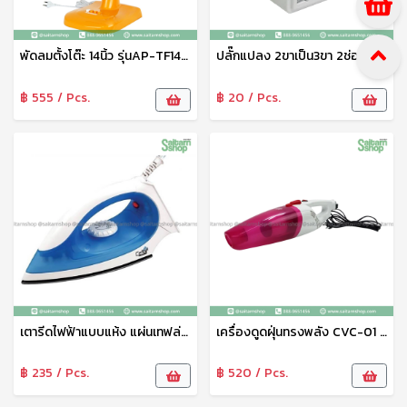
พัดลมตั้งโต๊ะ 14นิ้ว รุ่นAP-TF14C Mitsumaru
ปลั๊กแปลง 2ขาเป็น3ขา 2ช่องเสียบ รุ่นA02 AMC
฿ 555 / Pcs.
฿ 20 / Pcs.
เตารีดไฟฟ้าแบบแห้ง แผ่นเทฟล่อน 1000 วัตต์ รุ่น IR- 001
เครื่องดูดฝุ่นทรงพลัง CVC-01 VACUUM CLEANER แบบ 2 in 1 มาพร้อมหัวสำดูดพื้นทั่วไปและพื้นที่เล็ก
฿ 235 / Pcs.
฿ 520 / Pcs.