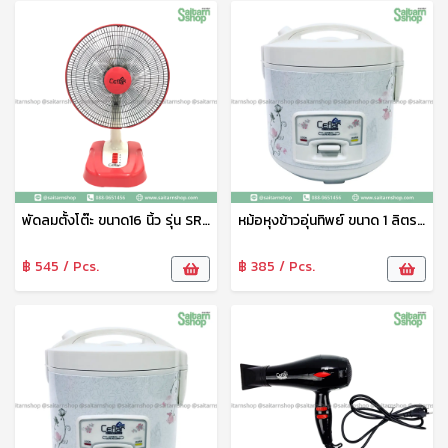
พัดลมตั้งโต๊ะ ขนาด16 นิ้ว รุ่น SR-3677 Ceflar
หม้อหุงข้าวอุ่นทิพย์ ขนาด 1 ลิตร รุ่น CR-011 (หม้อในเคลือบเทปล่อน+แถมซึ้งนึ่ง) Ceflar
฿ 545 / Pcs.
฿ 385 / Pcs.