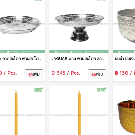
Jaguar ถาดขันโตก พานขัดโตก ถาดลายฉลุ พร้อมขา ขนาด 40 ซม สเตนเลส เหมาะสำหรับใช้ใส่อาหาร ผลไม้ต่างๆ ตราจากัวร์
JAGUAR พาน พานขันโตก ลายฉลุ พานถวายพระ พานใส่ของ 40 ซม. เครื่องครัว สเตนเลส ตรา จากัวร์
0 / Pcs.
฿ 645 / Pcs.
฿ 160 / 
เพิ่ม
เพิ่ม