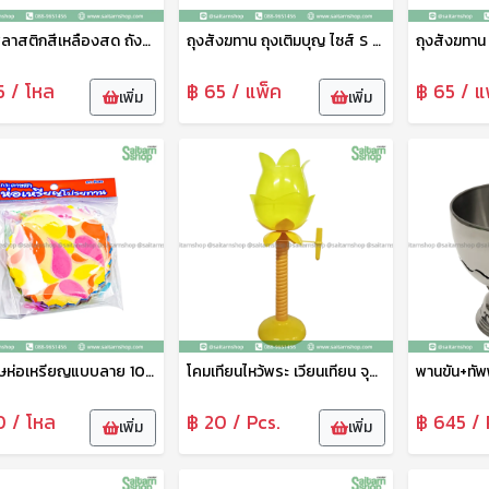
ถังน้ำพลาสติกสีเหลืองสด ถังสังฆทาน 2.5K No.205 SRT
ถุงสังฆทาน ถุงเติมบุญ ไซส์ S 18x24 ซม. Sunzip
5 / โหล
฿ 65 / แพ็ค
฿ 65 / แ
เพิ่ม
เพิ่ม
กระดาษห่อเหรียญแบบลาย 100แผ่น 0
โคมเทียนไหว้พระ เวียนเทียน จุดเทียนถือดอกบัว สีเหลือง vv
0 / โหล
฿ 20 / Pcs.
฿ 645 / 
เพิ่ม
เพิ่ม