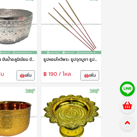
ขันน้ำ ขันเงิน ขันน้ำอลูมิเนียม ขันน้ำลายไทย ขันน้ำงานพิธี ขันน้ำสงกรานต์ 22 ซม. จระเข้
ธูปหอมไหว้พระ ธูปจุดบูชา ธูปจุดไหว้พระ ธูปหอม ธูปหอมไทย ควันน้อย จุดติดง่าย
ใบ
฿ 190 / โหล
เพิ่ม
เพิ่ม