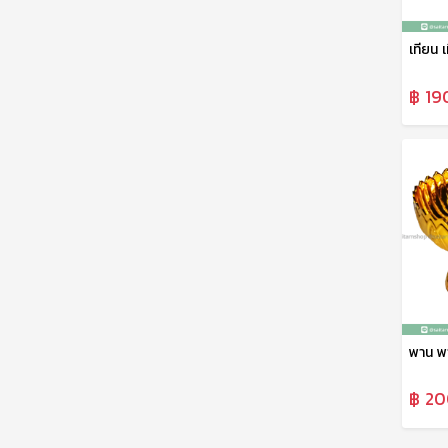
฿ 19
฿ 20