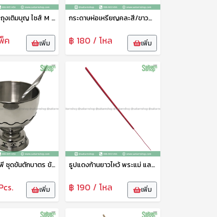
ถุงสังฆทาน ถุงเติมบุญ ไซส์ M 27x27 ซม. Sunzip
กระดาษห่อเหรียญคละสี/ขาวดำ 100แผ่น 0
พ็ค
฿ 180 / โหล
เพิ่ม
เพิ่ม
พานขัน+ทัพพี ชุดขันตักบาตร ขันน้ำพร้อมพานรองลายไทย พานรองสแตนเลส 20 ซม. จากัวร์
ธูปแดงก้านยาวไหว้ พระแม่ และเทพทุกพระองค์ ธูปจุดบูชา ธูปจุดไหว้พระ ธูปหอม ธูปหอมไทย ควันน้อย จุดติดง่าย ธูปแดงท้าวเวสสุวรรณ ลัคกี้
Pcs.
฿ 190 / โหล
เพิ่ม
เพิ่ม