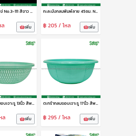
ตะแกรงรุปไข่ No.3-111 สีขาว SRT
กะละมังกลมพิมพ์ลาย 45ซม. No.45 สีทึบ เอมิกา
หล
฿ 205 / โหล
เพิ่ม
เพิ่ม
ตะกร้ากลมขอบเจาะรู 13นิ้ว สีพาสเทล S-0086 SiP
ตะกร้ากลมขอบเจาะรู 17นิ้ว สีพาสเทล S-0088 SIP
โหล
฿ 295 / โหล
เพิ่ม
เพิ่ม