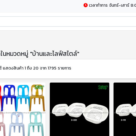
เวลาทำการ จันทร์-เสาร์ 8:
าในหมวดหมู่ "บ้านและไลฟ์สไตล์"
แสดงสินค้า 1 ถึง 20 จาก 1795 รายการ