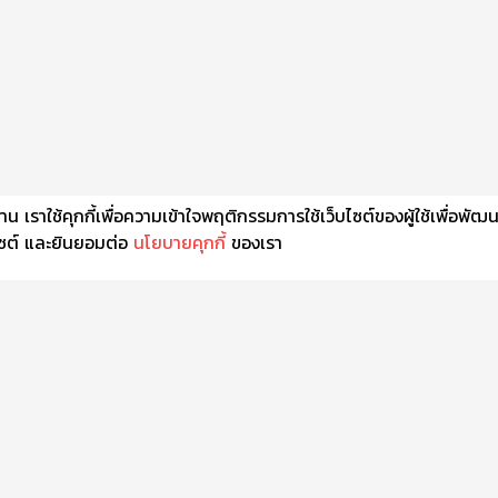
เราใช้คุกกี้เพื่อความเข้าใจพฤติกรรมการใช้เว็บไซต์ของผู้ใช้เพื่อพัฒ
็บไซต์ และยินยอมต่อ
นโยบายคุกกี้
ของเรา