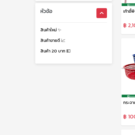
หัวข้อ
เก้าอี
฿ 2,
สินค้าใหม่ ✨
สินค้าขายดี 📈
สินค้า 20 บาท 💵
กระจา
฿ 10