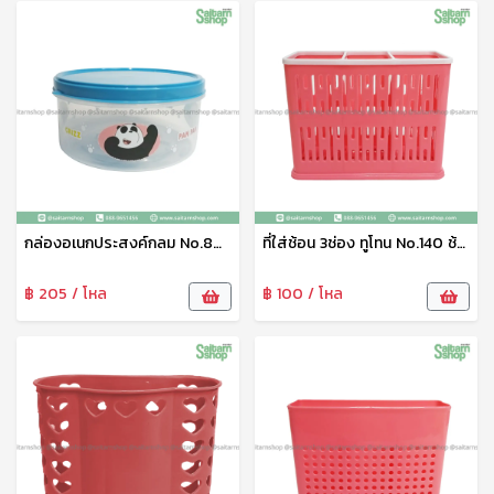
กล่องอเนกประสงค์กลม No.800-V9 ลาย We Bare Bears เบสกลาส
ที่ใส่ช้อน 3ช่อง ทูโทน No.140 ช้าง
฿ 205 / โหล
฿ 100 / โหล