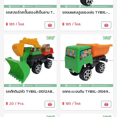
รถสปอร์ทสตั๊นสองสีเข็นลาน TYBL-50512 Zonertoy
รถขนผสมปูนของเล่น TYBXL-31014ABCD Zonertoy
฿ 185 / โหล
฿ 185 / โหล
รถตักดิน2หัว TYBXL-31012ABCD Zonertoy
รถกระบะขนดิน TYBXL-31069ABC
฿ 20 / Pcs.
฿ 185 / โหล