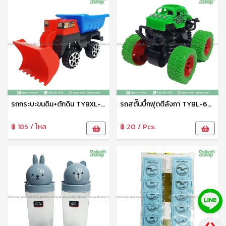
รถกระบะขนดิน+ตักดิน TYBXL-31006ABC
รถสตั๊นบิ๊กฟุตตีลังกา TYBL-666-1
฿ 185 / โหล
฿ 20 / Pcs.