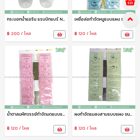
กระบอกน้ำแอริน แรบบิทแบร์ No.019 800มล. เบสกลาส
เหยื่อล่อกำจัดหนูแบบแผง ขนาด 25กรัม SP
฿ 200 / โหล
฿ 120 / โหล
น้ำตาลมหัศจรรย์กำจัดมดแบบแผง ขนาด 20กรัม SP
ผงกำจัดแมลงสาบแบบแผง ขนาด 20กรัม SP
฿ 120 / โหล
฿ 120 / โหล