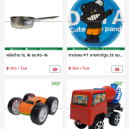
หม้อด้าม SL 16 ซม.RS-16
ถาดกลม PT ลายการ์ตูน 25 ซม. DM-1124005 Zonertoy
฿ 190 / โหล
฿ 180 / โหล