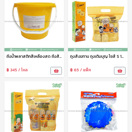
ถังน้ำพลาสติกสีเหลืองสด ถังสังฆทาน 2.5K No.205 SRT
ถุงสังฆทาน ถุงเติมบุญ ไซส์ S 18x24 ซม. Sunzip
฿ 345 / โหล
฿ 65 / แพ็ค