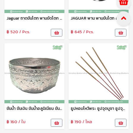
Jaguar ถาดขันโตก พานขัดโตก ถาดลายฉลุ พร้อมขา ขนาด 40 ซม สเตนเลส เหมาะสำหรับใช้ใส่อาหาร ผลไม้ต่างๆ ตราจากัวร์
JAGUAR พาน พานขันโตก ลายฉลุ พานถวายพระ พานใส่ของ 40 ซม. เครื่องครัว สเตนเลส ตรา จากัวร์
฿ 520 / Pcs.
฿ 645 / Pcs.
ขันน้ำ ขันเงิน ขันน้ำอลูมิเนียม ขันน้ำลายไทย ขันน้ำงานพิธี ขันน้ำสงกรานต์ 22 ซม. จระเข้
ธูปหอมไหว้พระ ธูปจุดบูชา ธูปจุดไหว้พระ ธูปหอม ธูปหอมไทย ควันน้อย จุดติดง่าย
฿ 160 / ใบ
฿ 190 / โหล