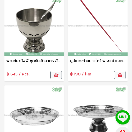
พานขัน+ทัพพี ชุดขันตักบาตร ขันน้ำพร้อมพานรองลายไทย พานรองสแตนเลส 20 ซม. จากัวร์
ธูปแดงก้านยาวไหว้ พระแม่ และเทพทุกพระองค์ ธูปจุดบูชา ธูปจุดไหว้พระ ธูปหอม ธูปหอมไทย ควันน้อย จุดติดง่าย ธูปแดงท้าวเวสสุวรรณ ลัคกี้
฿ 645 / Pcs.
฿ 190 / โหล