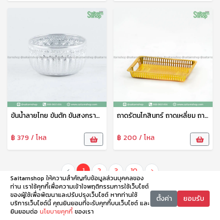
ขันน้ำลายไทย ขันตัก ขันสงกรานต์ ขันสรงน้ำ ขั้นน้ำอลูมิเนียมลายไทย สีเงิน 12 ซม. ดอกไม้
ถาดรัตนโกสินทร์ ถาดเหลี่ยม ถาดพลาสติก ถาดพวายพระ ถาดรอง 30 ซม. TCP
฿ 379 / โหล
฿ 200 / โหล
‹
1
2
3
10
›
Saitarnshop ให้ความสำคัญกับข้อมูลส่วนบุคคลของ
ท่าน เราใช้คุกกี้เพื่อความเข้าใจพฤติกรรมการใช้เว็บไซต์
ของผู้ใช้เพื่อพัฒนาและปรับปรุงเว็บไซต์ หากท่านใช้
ตั้งค่า
ยอมรับ
บริการเว็บไซต์นี้ คุณยินยอมที่จะรับคุกกี้บนเว็บไซต์ และ
ยินยอมต่อ
นโยบายคุกกี้
ของเรา
หน้าหลัก
หมวดหมู่
ตะกร้า
บัญชี