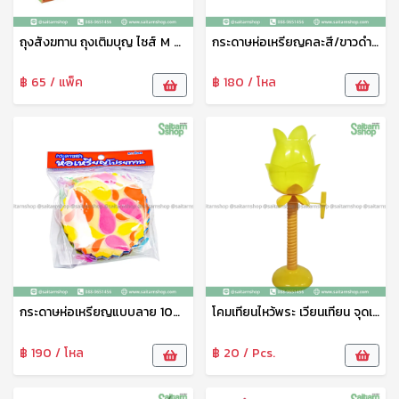
ถุงสังฆทาน ถุงเติมบุญ ไซส์ M 27x27 ซม. Sunzip
กระดาษห่อเหรียญคละสี/ขาวดำ 100แผ่น 0
฿ 65 / แพ็ค
฿ 180 / โหล
กระดาษห่อเหรียญแบบลาย 100แผ่น 0
โคมเทียนไหว้พระ เวียนเทียน จุดเทียนถือดอกบัว สีเหลือง vv
฿ 190 / โหล
฿ 20 / Pcs.