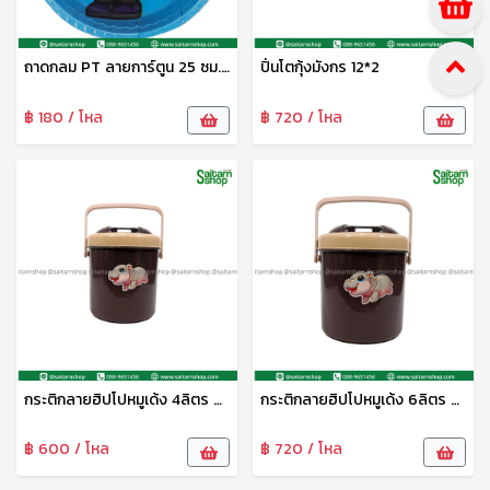
ถาดกลม PT ลายการ์ตูน 25 ซม. DM-1124005 Zonertoy
ปิ่นโตกุ้งมังกร 12*2
฿ 180 / โหล
฿ 720 / โหล
กระติกลายฮิปโปหมูเด้ง 4ลิตร M4AA ห่าน
กระติกลายฮิปโปหมูเด้ง 6ลิตร M6AA ห่าน
฿ 600 / โหล
฿ 720 / โหล