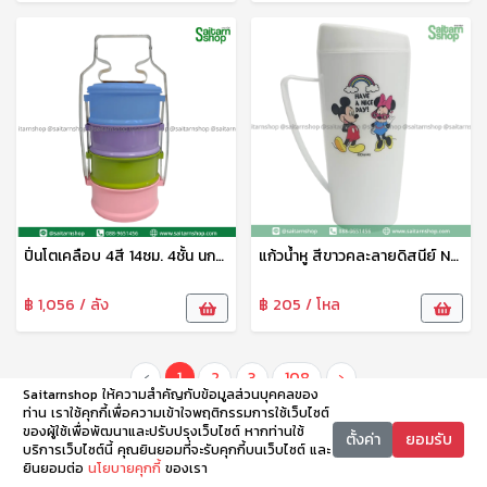
ปิ่นโตเคลือบ 4สี 14ซม. 4ชั้น นกพิราบ
แก้วน้ำหู สีขาวคละลายดิสนีย์ No.09-02-DN เบสกลาส
฿ 1,056 / ลัง
฿ 205 / โหล
‹
1
2
3
108
›
Saitarnshop ให้ความสำคัญกับข้อมูลส่วนบุคคลของ
ท่าน เราใช้คุกกี้เพื่อความเข้าใจพฤติกรรมการใช้เว็บไซต์
ของผู้ใช้เพื่อพัฒนาและปรับปรุงเว็บไซต์ หากท่านใช้
ตั้งค่า
ยอมรับ
บริการเว็บไซต์นี้ คุณยินยอมที่จะรับคุกกี้บนเว็บไซต์ และ
ยินยอมต่อ
นโยบายคุกกี้
ของเรา
หน้าหลัก
หมวดหมู่
ตะกร้า
บัญชี