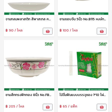
จานกลมพลาสติก สีพาสเทล คละสี UT6702/1 UNT
ชามขอบจีน 5นิ้ว No.B115 หงษ์ทอง
฿ 90 / โหล
฿ 100 / โหล
ชามลึกทรงฟักทอง 8นิ้ว No.FB3308 หงษ์ทอง
ไม้จิ้มฟันแบบบรรจุซอง 1*10 ไผ่สวย
฿ 205 / โหล
฿ 65 / แพ็ค