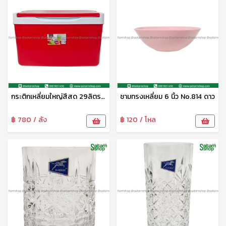
กระติกเหลี่ยมใหญ่สีสด 29ลิตร No.259
ชามทรงเหลี่ยม 6 นิ้ว No.814 ดาว
฿ 780 / ลัง
฿ 120 / โหล