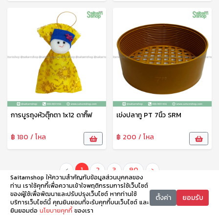
การบูรถุงหัวตุ๊กตา 1x12 ดากิ๊ฟ
เข่งปลาทู PT 7นิ้ว SRM
฿ 180 / โหล
฿ 200 / โหล
‹
1
2
3
90
›
Saitarnshop ให้ความสำคัญกับข้อมูลส่วนบุคคลของ
ท่าน เราใช้คุกกี้เพื่อความเข้าใจพฤติกรรมการใช้เว็บไซต์
ของผู้ใช้เพื่อพัฒนาและปรับปรุงเว็บไซต์ หากท่านใช้
ตั้งค่า
ยอมรับ
บริการเว็บไซต์นี้ คุณยินยอมที่จะรับคุกกี้บนเว็บไซต์ และ
ยินยอมต่อ
นโยบายคุกกี้
ของเรา
หน้าหลัก
หมวดหมู่
ตะกร้า
บัญชี