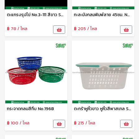
ตะแกรงรุปไข่ No.3-111 สีขาว SRT
กะละมังกลมพิมพ์ลาย 45ซม. No.45 สีทึบ เอมิกา
฿ 78 / โหล
฿ 205 / โหล
กระจาดกลมสีทึบ No.196B
ตะกร้าหูหิ้วขาว หูหิ้วสีพาสเทล S-0080 Sip
฿ 100 / โหล
฿ 215 / โหล