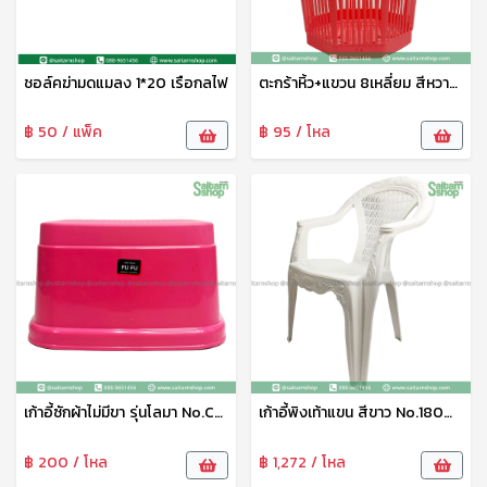
ชอล์คฆ่ามดแมลง 1*20 เรือกลไฟ
ตะกร้าหิ้ว+แขวน 8เหลี่ยม สีหวาน WN.5959 WN PT
฿ 50 / แพ็ค
฿ 95 / โหล
เก้าอี้ซักผ้าไม่มีขา รุ่นโลมา No.C-154-1 เบสกลาส
เก้าอี้พิงเท้าแขน สีขาว No.180W LK
฿ 200 / โหล
฿ 1,272 / โหล