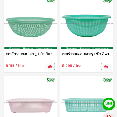
ตะกร้ากลมขอบเจาะรู 13นิ้ว สีพาสเทล S-0086 SiP
ตะกร้ากลมขอบเจาะรู 17นิ้ว สีพาสเทล S-0088 SIP
฿ 155 / โหล
฿ 295 / โหล