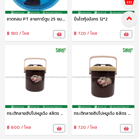
ถาดกลม PT ลายการ์ตูน 25 ซม. DM-1124005 Zonertoy
ปิ่นโตกุ้งมังกร 12*2
฿ 180 / โหล
฿ 720 / โหล
กระติกลายฮิปโปหมูเด้ง 4ลิตร M4AA ห่าน
กระติกลายฮิปโปหมูเด้ง 6ลิตร M6AA ห่าน
฿ 600 / โหล
฿ 720 / โหล