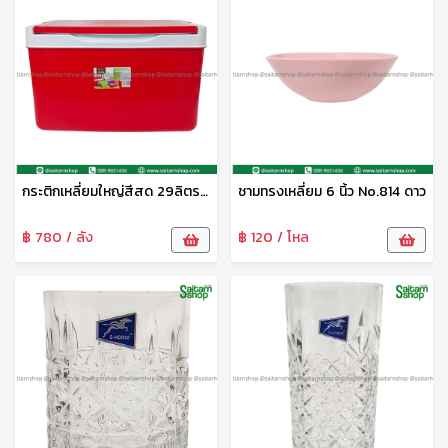
กระติกเหลี่ยมใหญ่สีสด 29ลิตร No.259
ชามทรงเหลี่ยม 6 นิ้ว No.814 ดาว
฿ 780 / ลัง
฿ 120 / โหล