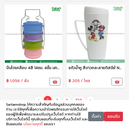
ปิ่นโตเคลือบ 4สี 14ซม. 4ชั้น นกพิราบ
แก้วน้ำหู สีขาวคละลายดิสนีย์ No.09-02-DN เบสกลาส
฿ 1,056 / ลัง
฿ 205 / โหล
‹
1
2
3
108
›
Saitarnshop ให้ความสำคัญกับข้อมูลส่วนบุคคลของ
ท่าน เราใช้คุกกี้เพื่อความเข้าใจพฤติกรรมการใช้เว็บไซต์
ของผู้ใช้เพื่อพัฒนาและปรับปรุงเว็บไซต์ หากท่านใช้
ตั้งค่า
ยอมรับ
บริการเว็บไซต์นี้ คุณยินยอมที่จะรับคุกกี้บนเว็บไซต์ และ
ยินยอมต่อ
นโยบายคุกกี้
ของเรา
หน้าหลัก
หมวดหมู่
ตะกร้า
บัญชี