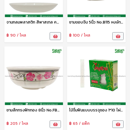
จานกลมพลาสติก สีพาสเทล คละสี UT6702/1 UNT
ชามขอบจีน 5นิ้ว No.B115 หงษ์ทอง
฿ 90 / โหล
฿ 100 / โหล
ชามลึกทรงฟักทอง 8นิ้ว No.FB3308 หงษ์ทอง
ไม้จิ้มฟันแบบบรรจุซอง 1*10 ไผ่สวย
฿ 205 / โหล
฿ 65 / แพ็ค