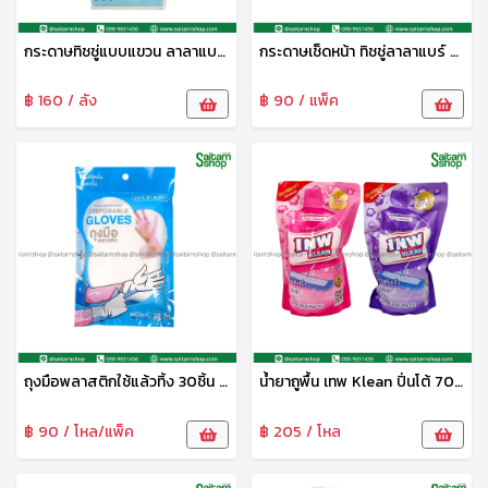
กระดาษทิชชู่แบบแขวน ลาลาแบร์ 1300แผ่น KUMU
กระดาษเช็ดหน้า ทิชชู่ลาลาแบร์ 336แผ่น KUMA
฿ 160 / ลัง
฿ 90 / แพ็ค
ถุงมือพลาสติกใช้แล้วทิ้ง 30ชิ้น แม่ค้า
น้ำยาถูพื้น เทพ Klean ปิ่นโต้ 700มล.
฿ 90 / โหล/แพ็ค
฿ 205 / โหล