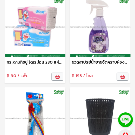
กระดาษทิชชู่ โดเรม่อน 230 แผ่น ซอฟท์แพ็ค มายด์
ขวดสเปรย์น้ำยาขจัดคราบห้องน้ำ 480มล. เมดเมจิก
฿ 90 / แพ็ค
฿ 195 / โหล