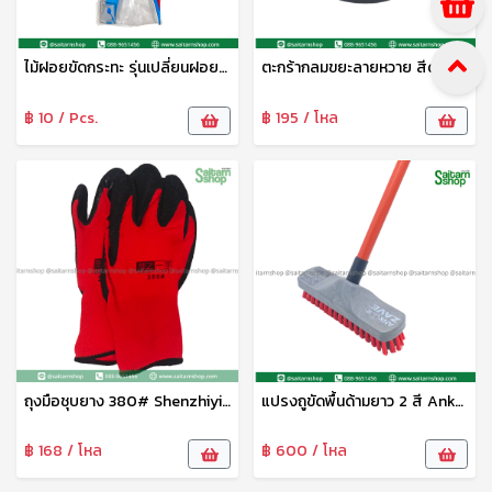
ไม้ฝอยขัดกระทะ รุ่นเปลี่ยนฝอยได้ L.I.
ตะกร้ากลมขยะลายหวาย สีดำ S-0032B SIP
฿ 10 / Pcs.
฿ 195 / โหล
ถุงมือชุบยาง 380# Shenzhiyishou
แปรงถูขัดพื้นด้ามยาว 2 สี Ankor Zave สมอ
฿ 168 / โหล
฿ 600 / โหล