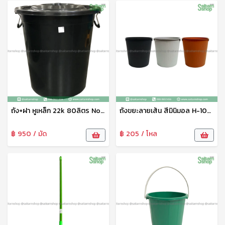
ถัง+ฝา หูเหล็ก 22k 80ลิตร No.714B LK
ถังขยะลายเส้น สีมินิมอล H-109 JT
฿ 950 / มัด
฿ 205 / โหล