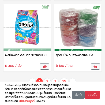
ผงซักฟอก คลีนอิท 370กรัม Kleen-it
ชุดขันน้ำ+ดินสอพองและ ซ้ง
฿ 360 / ลัง
฿ 180 / โหล
‹
1
2
3
25
›
Saitarnshop ให้ความสำคัญกับข้อมูลส่วนบุคคลของ
ท่าน เราใช้คุกกี้เพื่อความเข้าใจพฤติกรรมการใช้เว็บไซต์
ของผู้ใช้เพื่อพัฒนาและปรับปรุงเว็บไซต์ หากท่านใช้
ตั้งค่า
ยอมรับ
บริการเว็บไซต์นี้ คุณยินยอมที่จะรับคุกกี้บนเว็บไซต์ และ
ยินยอมต่อ
นโยบายคุกกี้
ของเรา
หน้าหลัก
หมวดหมู่
ตะกร้า
บัญชี