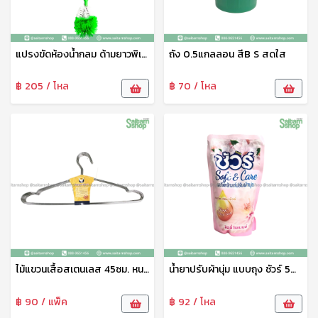
แปรงขัดห้องน้ำกลม ด้ามยาวพิเศษ No.TB17 Sunbrand
ถัง 0.5แกลลอน สีB S สดใส
฿ 205 / โหล
฿ 70 / โหล
ไม้แขวนเสื้อสเตนเลส 45ซม. หนา รว
น้ำยาปรับผ้านุ่ม แบบถุง ชัวร์ 500มล.กลิ่นลิลลี่ โรแมนซ์ Sure
฿ 90 / แพ็ค
฿ 92 / โหล