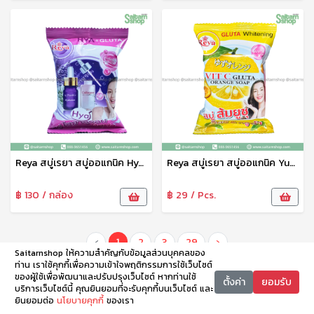
Reya สบู่เรยา สบู่ออแกนิค Hyaluron Gluta Soap สูตรไฮยาลูรอน กลูต้า 70 g
Reya สบู่เรยา สบู่ออแกนิค Yusu Vit C Gluta Orange Soap สูตรส้มยูซุ วิตซี&กลูต้า 70 g
฿ 130 / กล่อง
฿ 29 / Pcs.
‹
1
2
3
29
›
Saitarnshop ให้ความสำคัญกับข้อมูลส่วนบุคคลของ
ท่าน เราใช้คุกกี้เพื่อความเข้าใจพฤติกรรมการใช้เว็บไซต์
ของผู้ใช้เพื่อพัฒนาและปรับปรุงเว็บไซต์ หากท่านใช้
ตั้งค่า
ยอมรับ
บริการเว็บไซต์นี้ คุณยินยอมที่จะรับคุกกี้บนเว็บไซต์ และ
ยินยอมต่อ
นโยบายคุกกี้
ของเรา
หน้าหลัก
หมวดหมู่
ตะกร้า
บัญชี