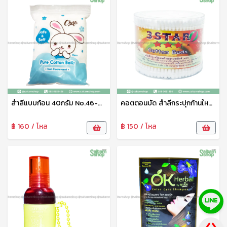
สำลีแบบก้อน 40กรัม No.46-001-13
คอตตอนบัด สำลีกระปุกก้านใหญ่ 3 star สำลีปั่นหูหัว2แบบ หัวกลม cotton swab สำลีก้าน cotton bud ไม้แคะหู สะอาด นุ่มนวล แข็งแรง
฿ 160 / โหล
฿ 150 / โหล