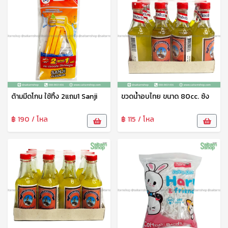
ด้ามมีดโกน ใช้ทิ้ง 2แถม1 Sanji
ขวดน้ำอบไทย ขนาด 80cc. ซ้ง
฿ 190 / โหล
฿ 115 / โหล