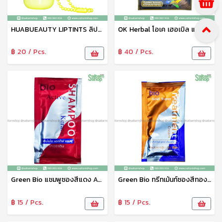
HUABUEAUTY LIPTINTS ลิปทินท์ ลิปสติก ลิปทินท์เคลือบริมฝีปาก คละสี
OK Herbal โอเค เฮอเบิล แชมพูปิดผมขาว แชมพูสระดำ แชมพูเปลี่ยนสีผม (สีน้ำตาลประกายทอง) 30 มล.
฿ 20 / Pcs.
฿ 40 / Pcs.
Green Bio แชมพูซองสีแดง Active Shampoo Keratin เคราติน
Green Bio ทรีทเม้นท์ซองสีทอง Green bio Gold Super Treatment Cream
฿ 15 / Pcs.
฿ 15 / Pcs.