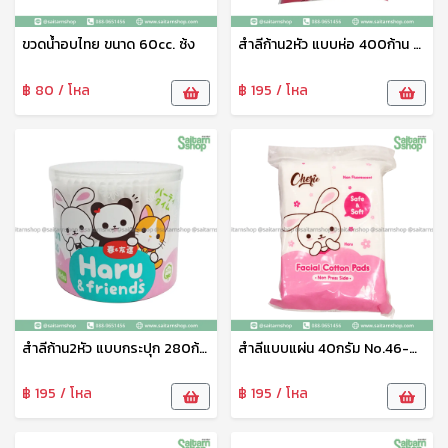
ขวดน้ำอบไทย ขนาด 60cc. ซ้ง
สำลีก้าน2หัว แบบห่อ 400ก้าน Haru
฿ 80 / โหล
฿ 195 / โหล
สำลีก้าน2หัว แบบกระปุก 280ก้าน Haru
สำลีแบบแผ่น 40กรัม No.46-001-12 ฮารุ-เชอรี่
฿ 195 / โหล
฿ 195 / โหล