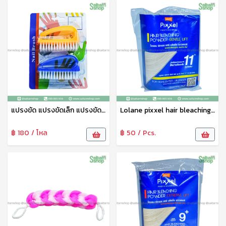
แปรงขัด แปรงขัดเล็ก แปรงขัดเล็บ แปรงทำความสะอาดแปรงขัดอเนกประสงค์ 1แพ็ค2ชิ้น คละสี
Lolane pixxel hair bleaching ผงฟอกสีผม ผงกัดสีผม โลแลน สูตร Gentle Lift 11+
฿ 180 / โหล
฿ 50 / Pcs.