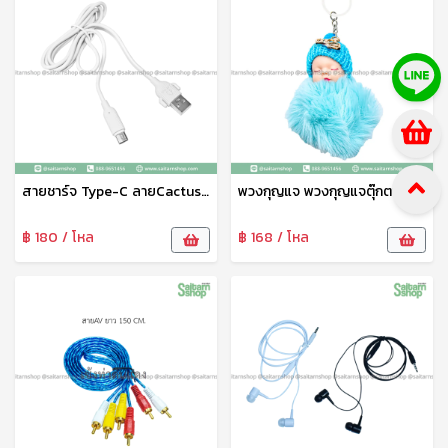
สายชาร์จ Type-C ลายCactus สายยาว1เมตร ไม่ขาดง่าย วัสดุคุณภาพเกรดพรีเมี่ยม ถ่ายโอนข้อมูลได้ สายชาร์จ Type-C Micro N-009
พวงกุญแจ พวงกุญแจตุ๊กตาเด็กทารกนอนหลับ จี้ตุ๊กตาขนปุย สุดน่ารักน่าอบอุ่น พวงกุญแจห้อยกระเป๋า สีหวาน คละสี No.945
฿ 180 / โหล
฿ 168 / โหล