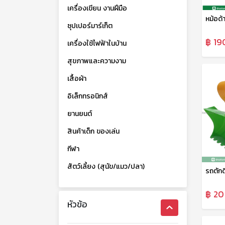
เครื่องเขียน งานฝีมือ
หม้อด้
ซุปเปอร์มาร์เก็ต
฿ 19
เครื่องใช้ไฟฟ้าในบ้าน
สุขภาพและความงาม
เสื้อผ้า
อิเล็กทรอนิกส์
ยานยนต์
สินค้าเด็ก ของเล่น
กีฬา
สัตว์เลี้ยง (สุนัข/แมว/ปลา)
฿ 20
หัวข้อ