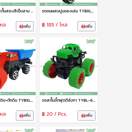
รถสปอร์ทสตั๊นสองสีเข็นลาน TYBL-50512 Zonertoy
รถขนผสมปูนของเล่น TYBXL-31014ABCD Zonertoy
โหล
฿ 185 / โหล
เพิ่ม
เพิ่ม
รถกระบะขนดิน+ตักดิน TYBXL-31006ABC
รถสตั๊นบิ๊กฟุตตีลังกา TYBL-666-1
โหล
฿ 20 / Pcs.
เพิ่ม
เพิ่ม