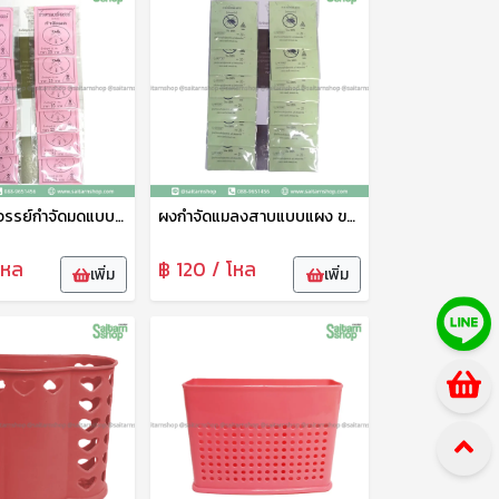
น้ำตาลมหัศจรรย์กำจัดมดแบบแผง ขนาด 20กรัม SP
ผงกำจัดแมลงสาบแบบแผง ขนาด 20กรัม SP
โหล
฿ 120 / โหล
เพิ่ม
เพิ่ม