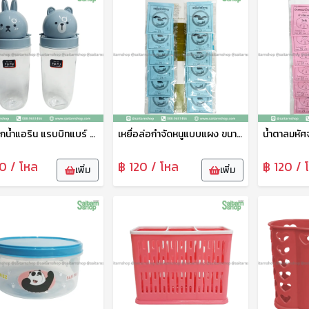
กระบอกน้ำแอริน แรบบิทแบร์ No.019 800มล. เบสกลาส
เหยื่อล่อกำจัดหนูแบบแผง ขนาด 25กรัม SP
0 / โหล
฿ 120 / โหล
฿ 120 / 
เพิ่ม
เพิ่ม