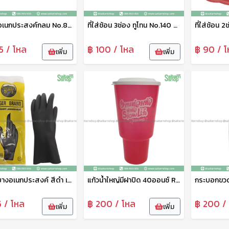
กล่องอเนกประสงค์กลม No.800-V9 ลาย We Bare Bears เบสกลาส
ที่ใส่ช้อน 3ช่อง ทูโทน No.140 ช้าง
5 / โหล
฿ 100 / โหล
฿ 90 / โ
เพิ่ม
เพิ่ม
ถุงมือยางอเนกประสงค์ สีดำ เสือ
แก้วน้ำใหญ่มีฝาปิด 40ออนซ์ R40B Eskimo
5 / โหล
฿ 200 / โหล
฿ 200 /
เพิ่ม
เพิ่ม