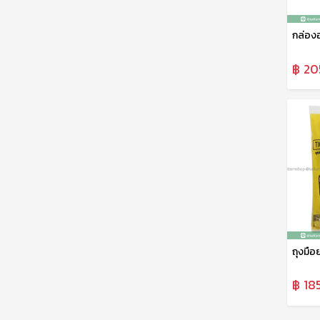
฿ 20
฿ 18