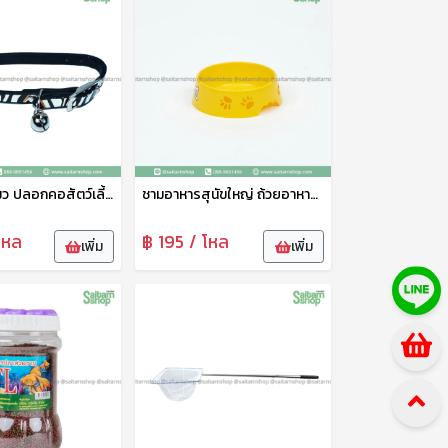
ปลอกคอแมว ปลอกคอสัตว์เลี้ยง ปลอกคอสุนัข ปรับขนาดได้ พร้อมกระดิ่ง 1แพ็ค4ชิ้น คละลาย 21521
ชามอาหารสุนัขใหญ่ ถ้วยอาหารสุนัข ที่ใส่อาหารหมา ที่ใส่อาหารสุนัข ลายน่ารัก AP
โหล
฿ 195 / โหล
เพิ่ม
เพิ่ม