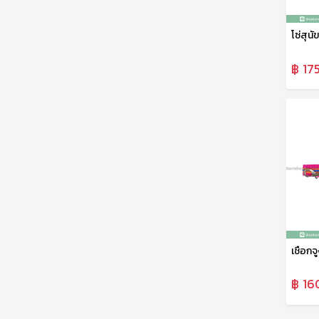
฿ 17
฿ 16