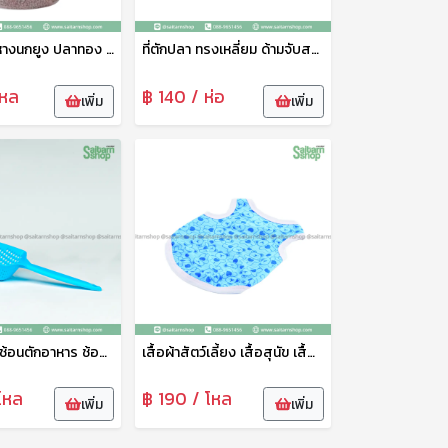
อาหารปลาหางนกยูง ปลาทอง ปลาคราฟ ปลาสวยงามทุกชนิด เกรดเอ น้ำไม่ขุ่น แถมฟรีกระปุกใส่อาหารปลา (เม็ดจิ๋ว)
ที่ตักปลา ทรงเหลี่ยม ด้ามจับสแตนเลส ขนาด 18*26ซม ที่ตักปลาเนื้อดี สวิงตักปลา ตาข่ายช้อนปลา ด้ามจับอย่างดี แข็งแรง ทนทาน N-293
โหล
฿ 140 / ห่อ
เพิ่ม
เพิ่ม
ที่ตักอาหาร ช้อนตักอาหาร ช้อนตักอาหารสัตว์เลี้ยง ที่ตักน้ำแข็งพลาสติก ช้อนตักอเนกประสงค์ PT
เสื้อผ้าสัตว์เลี้ยง เสื้อสุนัข เสื้อแมว สกรีนลายน่ารัก No.6-100
โหล
฿ 190 / โหล
เพิ่ม
เพิ่ม