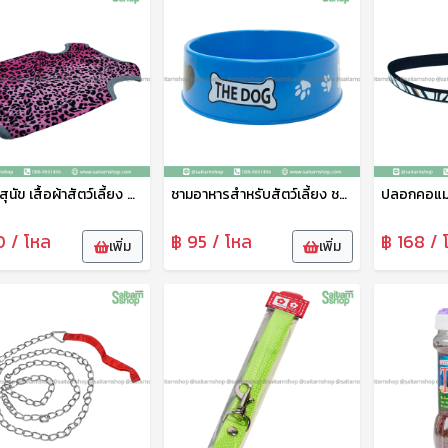
เสื้อผ้าสุนัข เสื้อผ้าสัตว์เลี้ยง ขนาดใหญ่ ชุดสัตว์เลี้ยง เสื้อผ้าสัตว์เลี้ยง เสื้อแมว สุนัข หมา ลายน่ารัก เจริญทรัพย์11
ชามอาหารสำหรับสัตว์เลี้ยง ชามข้าวหมาเล็ก ตราAP ชามอาหารสุนัข ชามข้าวแมว ชามข้าวสัตว์ ชามพลาสติกคุณภาพดี ปลอดภัย ทนทาน
0 / โหล
฿ 95 / โหล
฿ 168 / 
เพิ่ม
เพิ่ม