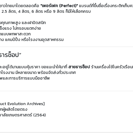
โภคชาวไทยมาโดยตลอดคือ 
"เพอร์เฟค (Perfect)"
 แบรนด์ที่ขึ้นชื่อเรื่องกระติกเก
 2.5 ลิตร, 4 ลิตร, 6 ลิตร หรือ 9 ลิตร ก็มีให้เลือกครบ
มคุณภาพสูง และฝาปิดสนิท
แข็งแรง ไม่กรอบแตกง่าย
เปิดแบบพกพาสะดวก
นทาง แคมป์ปิ้ง หรือโรงงานอุตสาหกรรม
ยธารช็อป”
ละอยู่ได้นานแบบคุ้มราคา ขอแนะนำให้มาที่ 
สายธารช็อป
 ร้านเครื่องใช้ในครัวเรื
กโรงงาน มีหลายขนาด พร้อมจัดส่งทั่วประเทศ
คุณภาพและการบริการแบบมืออาชีพ
duct Evolution Archives]
ากผู้ผลิตโดยตรง
ิทยาลัยเกษตรศาสตร์ (2564)