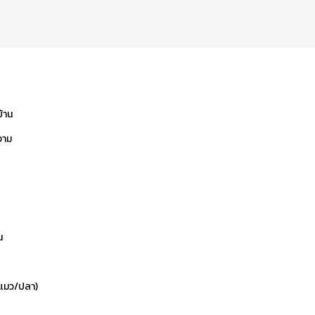
บ้าน
งาม
น
ข/แมว/ปลา)