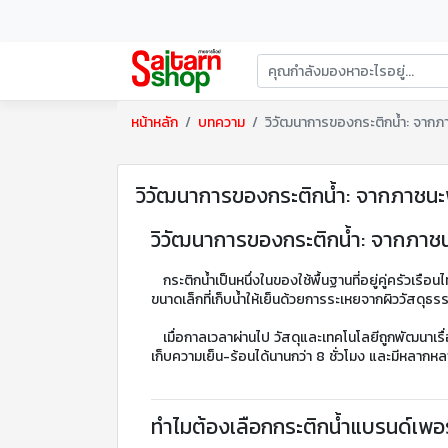
หน้าหลัก
บทความ
วิวัฒนาการของกระติกน้ำ: จากภาช
วิวัฒนาการของกระติกน้ำ: จากภาชนะพื
วิวัฒนาการของกระติกน้ำ: จากภาชนะพ
	กระติกน้ำเป็นหนึ่งในของใช้พื้นฐานที่อยู่คู่ครัวเรือนไทยมาอย่างยาวนาน จุดเริ่มต้นของกระติกน้ำในอดีตไม่ได้หรูหราหรือมีฟังก์ชันล้ำสมัยแบบทุกวันนี้ หากแต่เป็นเพียงภาชนะดินเผาหรือโอ่ง
ขนาดเล็กที่เก็บน้ำให้เย็นด้วยการระเหยจากผิววัสดุธร
	เมื่อกาลเวลาผ่านไป วัสดุและเทคโนโลยีถูกพัฒนาเรื่อยมา ตั้งแต่กระติกน้ำอะลูมิเนียม กระติกพลาสติกเคลือบ กระติกสแตนเลสสองชั้นแบบสูญญากาศ จนถึงกระติกน้ำสมัยใหม่ที่สามารถ
เก็บความเย็น-ร้อนได้นานกว่า 8 ชั่วโมง และมีหลากห
ทำไมต้องเลือกกระติกน้ำแบรนด์เพอ