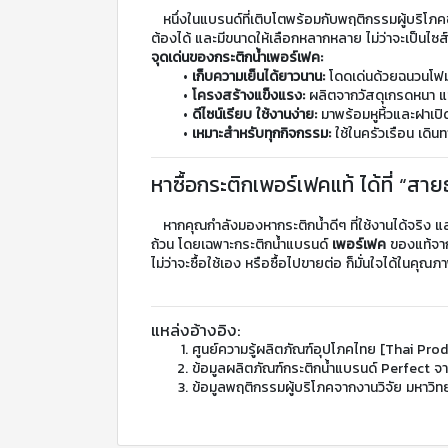
	หนึ่งในแบรนด์ที่เติบโตพร้อมกับพฤติกรรมผู้บริ
ต้องได้ และมีขนาดให้เลือกหลากหลาย ไม่ว่าจะเป็นไซส์
จุดเด่นของกระติกน้ำเพอร์เฟค:
เก็บความเย็นได้ยาวนาน:
 โดดเด่นด้วยฉนวนโฟ
โครงสร้างแข็งแรง:
 ผลิตจากวัสดุเกรดหนา 
ดีไซน์เรียบ ใช้งานง่าย:
 มาพร้อมหูหิ้วและฝา
เหมาะสำหรับทุกกิจกรรม:
 ใช้ในครัวเรือน เดิ
หาซื้อกระติกเพอร์เฟคแท้ ได้ที่ “สา
	หากคุณกำลังมองหากระติกน้ำดีๆ ที่ใช้งานได้จริง แ
ถ้วน โดยเฉพาะกระติกน้ำแบรนด์ 
เพอร์เฟค
 ของแท้จา
ไม่ว่าจะซื้อใช้เอง หรือซื้อไปขายต่อ ก็มั่นใจได้ใน
แหล่งอ้างอิง:
ศูนย์ความรู้ผลิตภัณฑ์อุปโภคไทย [Thai Pro
ข้อมูลผลิตภัณฑ์กระติกน้ำแบรนด์ Perfect จ
ข้อมูลพฤติกรรมผู้บริโภคจากงานวิจัย มหาว