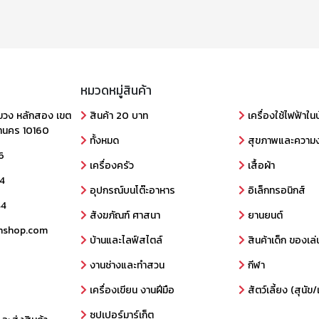
หมวดหมู่สินค้า
ขวง หลักสอง เขต
สินค้า 20 บาท
เครื่องใช้ไฟฟ้าใน
านคร 10160
ทั้งหมด
สุขภาพและความ
6
เครื่องครัว
เสื้อผ้า
4
อุปกรณ์บนโต๊ะอาหาร
อิเล็กทรอนิกส์
44
สังฆภัณฑ์ ศาสนา
ยานยนต์
nshop.com
บ้านและไลฟ์สไตล์
สินค้าเด็ก ของเล่
งานช่างและทำสวน
กีฬา
เครื่องเขียน งานฝีมือ
สัตว์เลี้ยง (สุนั
ซุปเปอร์มาร์เก็ต