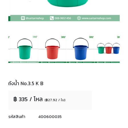
ถังน้ำ No.3.5 K B
฿ 335 / โหล
(฿27.92 / ใบ)
รหัสสินค้า
400600035