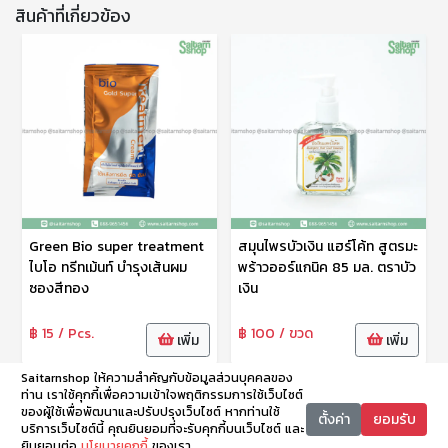
สินค้าที่เกี่ยวข้อง
Green Bio super treatment
สมุนไพรบัวเงิน แฮร์โค้ท สูตรมะ
ไบโอ ทรีทเม้นท์ บำรุงเส้นผม
พร้าวออร์แกนิค 85 มล. ตราบัว
ซองสีทอง
เงิน
฿ 15 / Pcs.
฿ 100 / ขวด
เพิ่ม
เพิ่ม
Saitarnshop ให้ความสำคัญกับข้อมูลส่วนบุคคลของ
ท่าน เราใช้คุกกี้เพื่อความเข้าใจพฤติกรรมการใช้เว็บไซต์
ของผู้ใช้เพื่อพัฒนาและปรับปรุงเว็บไซต์ หากท่านใช้
ตั้งค่า
ยอมรับ
บริการเว็บไซต์นี้ คุณยินยอมที่จะรับคุกกี้บนเว็บไซต์ และ
ยินยอมต่อ
นโยบายคุกกี้
ของเรา