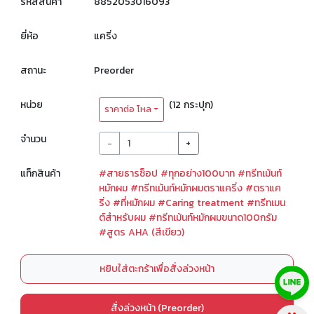
รหัสสินค้า
8852053016093
ยี่ห้อ
แคริ่ง
สถานะ
Preorder
หน่วย
(12 กระปุก)
ราคาต่อ โหล
จำนวน
-
+
แท็กสินค้า
#สายธารช็อป
#ทุกอย่าง100บาท
#ทรีทเม้นท์
หมักผม
#ทรีทเม้นท์หมักผมตราแคริ่ง
#ตราแค
ริ่ง
#ที่หมักผม
#Caring treatment
#ทรีทเมน
ต์สำหรับผม
#ทรีทเม้นท์หมักผมขนาด100กรัม
#สูตร AHA (สีเขียว)
หยิบใส่ตะกร้าเพื่อสั่งล่วงหน้า
สั่งล่วงหน้า (Preorder)