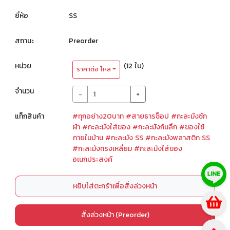
ยี่ห้อ
SS
สถานะ
Preorder
หน่วย
(12 ใบ)
ราคาต่อ โหล
จำนวน
-
+
แท็กสินค้า
#ทุกอย่าง20บาท
#สายธารช็อป
#กะละมังซัก
ผ้า
#กะละมังใส่ของ
#กะละมังก้นลึก
#ของใช้
ภายในบ้าน
#กะละมัง SS
#กะละมังพลาสติก SS
#กะละมังทรงเหลี่ยม
#กะละมังใส่ของ
อเนกประสงค์
หยิบใส่ตะกร้าเพื่อสั่งล่วงหน้า
สั่งล่วงหน้า (Preorder)