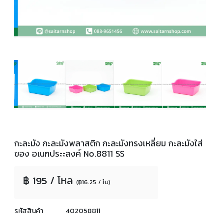
กะละมัง กะละมังพลาสติก กะละมังทรงเหลี่ยม กะละมังใส่
ของ อเนกประะสงค์ No.8811 SS
฿ 195 / โหล
(฿16.25 / ใบ)
รหัสสินค้า
402058811