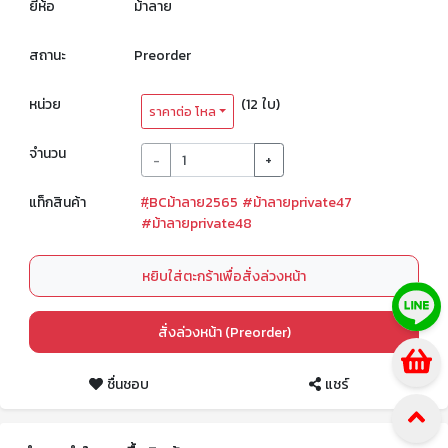
ยี่ห้อ
ม้าลาย
สถานะ
Preorder
หน่วย
(12 ใบ)
ราคาต่อ โหล
จำนวน
-
+
แท็กสินค้า
#ฺBCม้าลาย2565
#ม้าลายprivate47
#ม้าลายprivate48
หยิบใส่ตะกร้าเพื่อสั่งล่วงหน้า
สั่งล่วงหน้า (Preorder)
ชื่นชอบ
แชร์