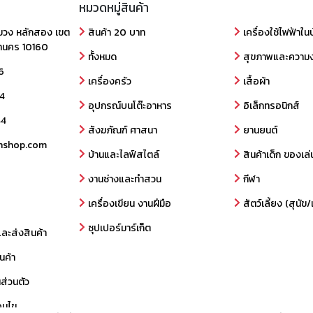
หมวดหมู่สินค้า
ขวง หลักสอง เขต
สินค้า 20 บาท
เครื่องใช้ไฟฟ้าใน
านคร 10160
ทั้งหมด
สุขภาพและความ
6
เครื่องครัว
เสื้อผ้า
4
อุปกรณ์บนโต๊ะอาหาร
อิเล็กทรอนิกส์
44
สังฆภัณฑ์ ศาสนา
ยานยนต์
nshop.com
บ้านและไลฟ์สไตล์
สินค้าเด็ก ของเล่
งานช่างและทำสวน
กีฬา
เครื่องเขียน งานฝีมือ
สัตว์เลี้ยง (สุนั
ซุปเปอร์มาร์เก็ต
และส่งสินค้า
นค้า
ส่วนตัว
อนไข