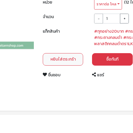
หน่วย
(12 ใ
ราคาต่อ โหล
จำนวน
-
+
แท็กสินค้า
#ทุกอย่าง20บาท
#กร
#กระถางกลมดำ
#กระ
พลาสติกกลมดำตราL
หยิบใส่ตระกร้า
ซื้อทันที
ชื่นชอบ
แชร์