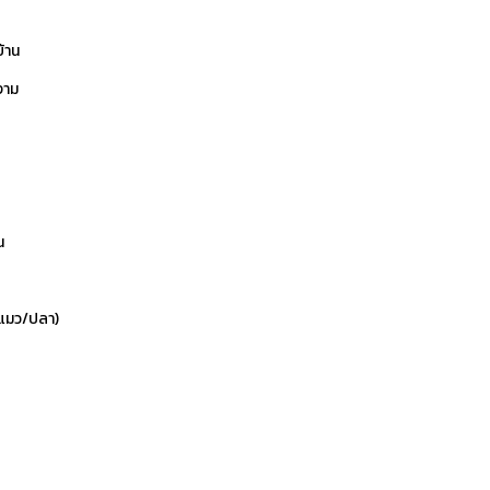
บ้าน
งาม
น
ข/แมว/ปลา)