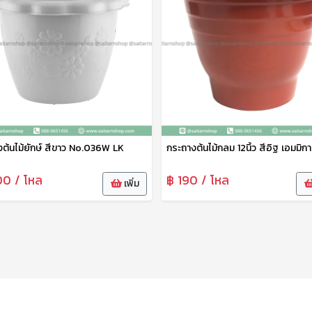
ต้นไม้ยักษ์ สีขาว No.036W LK
กระถางต้นไม้กลม 12นิ้ว สีอิฐ เอมมิกา
00 / โหล
฿ 190 / โหล
เพิ่ม