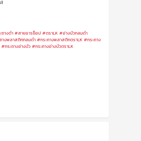
บ)
ะถางดำ
#สายธารช็อป
#ตราLK
#อ่างบัวกลมดำ
ถางพลาสติกกลมดำ
#กระถางพลาสติกตราLK
#กระถาง
K
#กระถางอ่างบัว
#กระถางอ่างบัวตราLK