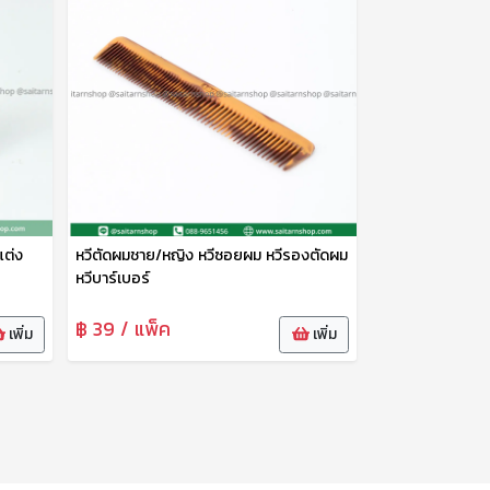
แต่ง
หวีตัดผมชาย/หญิง หวีซอยผม หวีรองตัดผม
หวีบาร์เบอร์
฿ 39 / แพ็ค
เพิ่ม
เพิ่ม