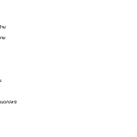
บ้าน
งาม
น
ข/แมว/ปลา)