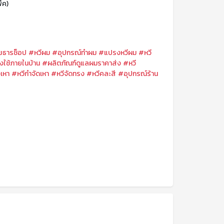
พ็ค)
ธารช็อป
#หวีผม
#อุปกรณ์ทำผม
#แปรงหวีผม
#หวี
ใช้ภายในบ้าน
#ผลิตภัณฑ์ดูแลผมราคาส่ง
#หวี
เหา
#หวีกำจัดเหา
#หวีจัดทรง
#หวีคละสี
#อุปกรณ์ร้าน