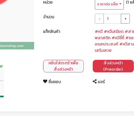
หน่วย
(1 แ
ราคาต่อ แพ็ค
จำนวน
-
+
แท็กสินค้า
#หวี
#หวีเสนียด
#สาย
พลาสติก
#หวีซี่ถี่
#ของ
อเนกประสงค์
#หวีสาง
เสริมสวย
หยิบใส่ตะกร้าเพื่อ
สั่งล่วงหน้า
สั่งล่วงหน้า
(Preorder)
ชื่นชอบ
แชร์