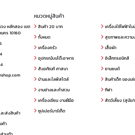
หมวดหมู่สินค้า
ขวง หลักสอง เขต
สินค้า 20 บาท
เครื่องใช้ไฟฟ้าใน
านคร 10160
ทั้งหมด
สุขภาพและความ
6
เครื่องครัว
เสื้อผ้า
4
อุปกรณ์บนโต๊ะอาหาร
อิเล็กทรอนิกส์
44
สังฆภัณฑ์ ศาสนา
ยานยนต์
nshop.com
บ้านและไลฟ์สไตล์
สินค้าเด็ก ของเล่
งานช่างและทำสวน
กีฬา
เครื่องเขียน งานฝีมือ
สัตว์เลี้ยง (สุนั
ซุปเปอร์มาร์เก็ต
และส่งสินค้า
นค้า
ส่วนตัว