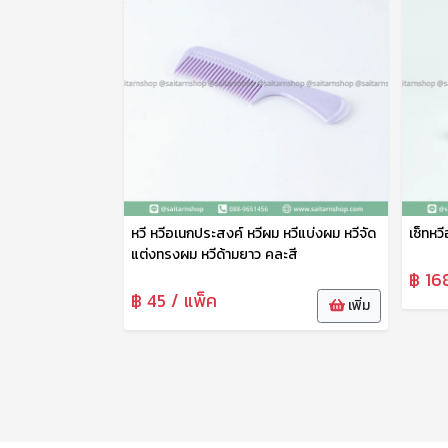
หวี หวีอเนกประสงค์ หวีผม หวีแบ่งผม หวีจัด
เซ็ทหว
แต่งทรงผม หวีด้ามยาว คละสี
฿ 16
฿ 45 / แพ็ค
เพิ่ม