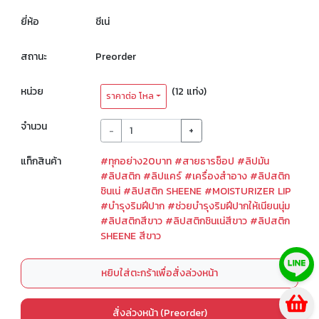
ยี่ห้อ
ชีเน่
สถานะ
Preorder
หน่วย
(12 แท่ง)
ราคาต่อ โหล
จำนวน
-
+
แท็กสินค้า
#ทุกอย่าง20บาท
#สายธารช็อป
#ลิปมัน
#ลิปสติก
#ลิปแคร์
#เครื่องสำอาง
#ลิปสติก
ชินเน่
#ลิปสติก SHEENE
#MOISTURIZER LIP
#บำรุงริมฝีปาก
#ช่วยบำรุงริมฝีปากให้เนียนนุ่ม
#ลิปสติกสีขาว
#ลิปสติกชินเน่สีขาว
#ลิปสติก
SHEENE สีขาว
หยิบใส่ตะกร้าเพื่อสั่งล่วงหน้า
สั่งล่วงหน้า (Preorder)