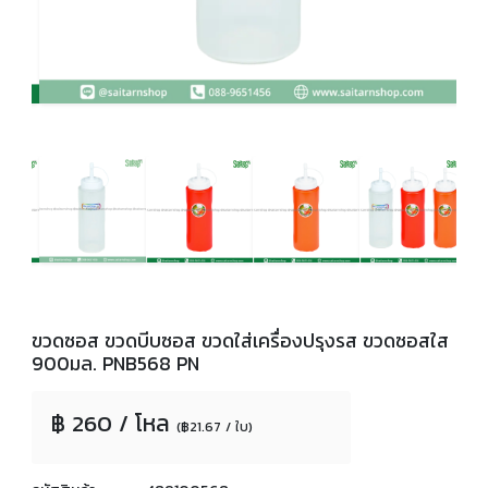
ขวดซอส ขวดบีบซอส ขวดใส่เครื่องปรุงรส ขวดซอสใส
900มล. PNB568 PN
฿ 260 / โหล
(฿21.67 / ใบ)