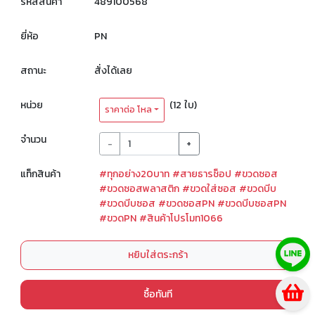
รหัสสินค้า
489100568
ยี่ห้อ
PN
สถานะ
สั่งได้เลย
หน่วย
(12 ใบ)
ราคาต่อ โหล
จำนวน
-
+
แท็กสินค้า
#ทุกอย่าง20บาท
#สายธารช็อป
#ขวดซอส
#ขวดซอสพลาสติก
#ขวดใส่ซอส
#ขวดบีบ
#ขวดบีบซอส
#ขวดซอสPN
#ขวดบีบซอสPN
#ขวดPN
#สินค้าโปรโมท1066
หยิบใส่ตระกร้า
ซื้อทันที