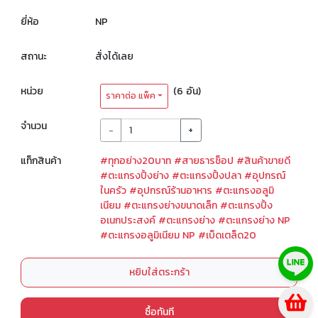
ยี่ห้อ
NP
สถานะ
สั่งได้เลย
หน่วย
(6 อัน)
ราคาต่อ แพ็ค
จำนวน
-
+
แท็กสินค้า
#ทุกอย่าง20บาท
#สายธารช็อป
#สินค้าขายดี
#ตะแกรงปิ้งย่าง
#ตะแกรงปิ้งปลา
#อุปกรณ์
ในครัว
#อุปกรณ์ร้านอาหาร
#ตะแกรงอลูมิ
เนียม
#ตะแกรงย่างขนาดเล็ก
#ตะแกรงปิ้ง
อเนกประสงค์
#ตะแกรงย่าง
#ตะแกรงย่าง NP
#ตะแกรงอลูมิเนียม NP
#เบ็ดเตล็ด20
หยิบใส่ตระกร้า
ซื้อทันที