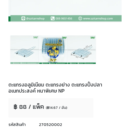
ตะแกรงอลูมิเนียม ตะแกรงย่าง ตะแกรงปิ้งปลา
อเนกประสงค์ หนาพิเศษ NP
฿ 88 / แพ็ค
(฿14.67 / อัน)
รหัสสินค้า
270520002