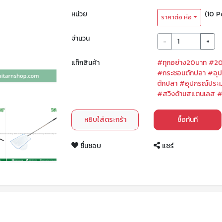
หน่วย
(10 P
ราคาต่อ ห่อ
จำนวน
-
+
แท็กสินค้า
#ทุกอย่าง20บาท
#20
#กระชอนตักปลา
#อุ
ตักปลา
#อุปกรณ์ประ
#สวิงด้ามสแตนเลส
#
หยิบใส่ตระกร้า
ซื้อทันที
ชื่นชอบ
แชร์