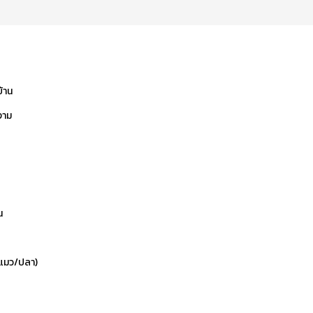
บ้าน
งาม
น
ข/แมว/ปลา)