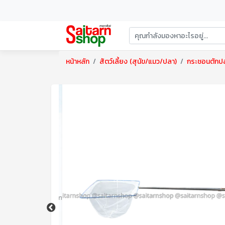
หน้าหลัก
สัตว์เลี้ยง (สุนัข/แมว/ปลา)
กระชอนตักป