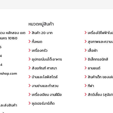
หมวดหมู่สินค้า
ขวง หลักสอง เขต
สินค้า 20 บาท
เครื่องใช้ไฟฟ้าใน
านคร 10160
ทั้งหมด
สุขภาพและความ
6
เครื่องครัว
เสื้อผ้า
4
อุปกรณ์บนโต๊ะอาหาร
อิเล็กทรอนิกส์
44
สังฆภัณฑ์ ศาสนา
ยานยนต์
nshop.com
บ้านและไลฟ์สไตล์
สินค้าเด็ก ของเล่
งานช่างและทำสวน
กีฬา
เครื่องเขียน งานฝีมือ
สัตว์เลี้ยง (สุนั
ซุปเปอร์มาร์เก็ต
และส่งสินค้า