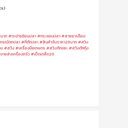
cs.)
บาท
#ตะข่ายช้อนปลา
#กระชอนปลา
#สายธารช็อป
ปกรณ์ตกปลา
#ที่ตักปลา
#สินค้าจับราคา20บาท
#สวิง
มง
#สวิง
#เครื่องมือเกษตร
#สวิงตักขยะ
#สวิงตักกุ้ง
ขายส่งเครื่องครัว
#เบ็ดเตล็ด20