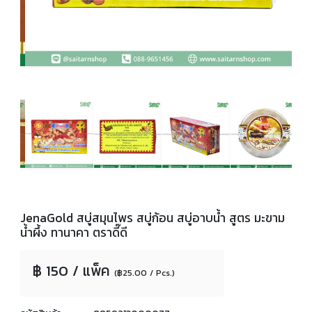
JenaGold สบู่สมุนไพร สบู่ก้อน สบู่อาบน้ำ สูตร มะขาม
น้ำผึ้ง ทานาคา ตราดี๊ดี
฿ 150 / แพ็ค
(฿25.00 / Pcs.)