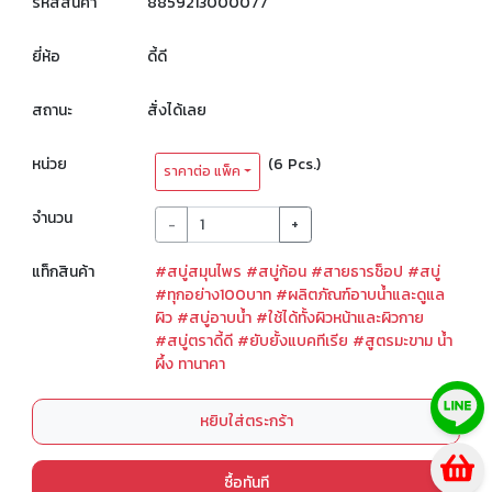
รหัสสินค้า
8859213000077
ยี่ห้อ
ดี้ดี
สถานะ
สั่งได้เลย
หน่วย
(6 Pcs.)
ราคาต่อ แพ็ค
จำนวน
-
+
แท็กสินค้า
#สบู่สมุนไพร
#สบู่ก้อน
#สายธารช็อป
#สบู่
#ทุกอย่าง100บาท
#ผลิตภัณฑ์อาบน้ำและดูแล
ผิว
#สบู่อาบน้ำ
#ใช้ได้ทั้งผิวหน้าและผิวกาย
#สบู่ตราดี้ดี
#ยับยั้งแบคทีเรีย
#สูตรมะขาม น้ำ
ผึ้ง ทานาคา
หยิบใส่ตระกร้า
ซื้อทันที