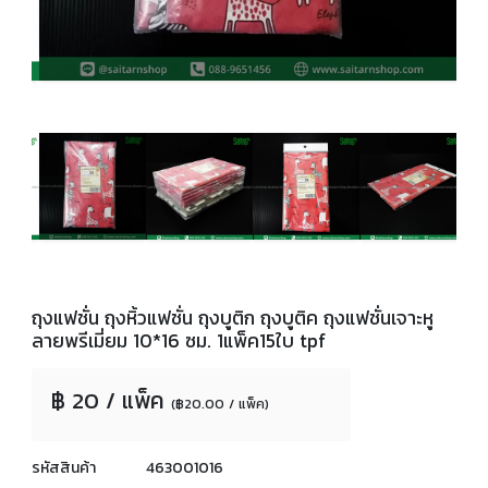
ถุงแฟชั่น ถุงหิ้วแฟชั่น ถุงบูติก ถุงบูติค ถุงแฟชั่นเจาะหู
ลายพรีเมี่ยม 10*16 ซม. 1แพ็ค15ใบ tpf
฿ 20 / แพ็ค
(฿20.00 / แพ็ค)
รหัสสินค้า
463001016