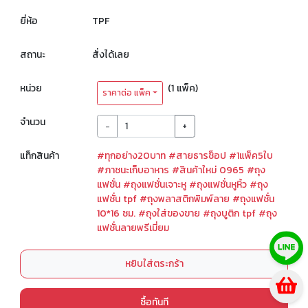
ยี่ห้อ
TPF
สถานะ
สั่งได้เลย
หน่วย
(1 แพ็ค)
ราคาต่อ แพ็ค
จำนวน
-
+
แท็กสินค้า
#ทุกอย่าง20บาท
#สายธารช็อป
#1แพ็ค5ใบ
#ภาชนะเก็บอาหาร
#สินค้าใหม่ 0965
#ถุง
แฟชั่น
#ถุงแฟชั่นเจาะหู
#ถุงแฟชั่นหูหิ้ว
#ถุง
แฟชั่น tpf
#ถุงพลาสติกพิมพ์ลาย
#ถุงแฟชั่น
10*16 ซม.
#ถุงใส่ของขาย
#ถุงบูติก tpf
#ถุง
แฟชั่นลายพรีเมี่ยม
หยิบใส่ตระกร้า
ซื้อทันที