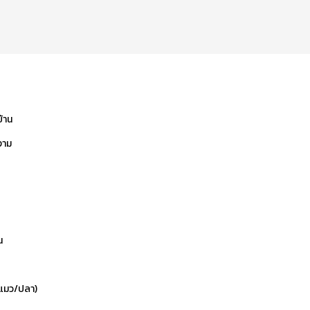
บ้าน
งาม
น
ข/แมว/ปลา)