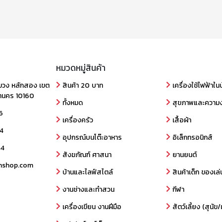
หมวดหมู่สินค้า
ขวง หลักสอง เขต
สินค้า 20 บาท
เครื่องใช้ไฟฟ้าใน
านคร 10160
ทั้งหมด
สุขภาพและความ
6
เครื่องครัว
เสื้อผ้า
4
อุปกรณ์บนโต๊ะอาหาร
อิเล็กทรอนิกส์
44
สังฆภัณฑ์ ศาสนา
ยานยนต์
nshop.com
บ้านและไลฟ์สไตล์
สินค้าเด็ก ของเล่
งานช่างและทำสวน
กีฬา
เครื่องเขียน งานฝีมือ
สัตว์เลี้ยง (สุนั