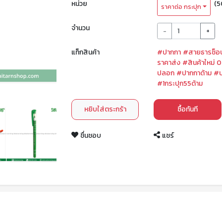
หน่วย
(5
ราคาต่อ กระปุก
จำนวน
-
+
แท็กสินค้า
#ปากกา
#สายธารช็อ
ราคาส่ง
#สินค้าใหม่ 
ปลอก
#ปากกาด้าม
#ป
#1กระปุก55ด้าม
หยิบใส่ตระกร้า
ซื้อทันที
ชื่นชอบ
แชร์