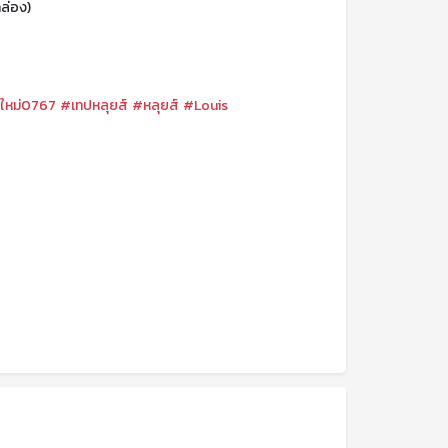
กล่อง)
าใหม่0767
#เทปหลุยส์
#หลุยส์
#Louis