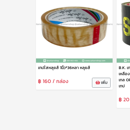
เทปใสหลุยส์ 1นิ้ว*36หลา หลุยส์
B.K. เ
เหลือง
เทล O
฿ 160 / กล่อง
เพิ่ม
เทป
฿ 20