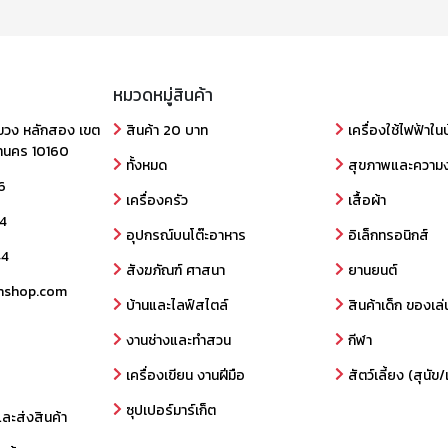
หมวดหมู่สินค้า
ขวง หลักสอง เขต
สินค้า 20 บาท
เครื่องใช้ไฟฟ้าใน
านคร 10160
ทั้งหมด
สุขภาพและความ
6
เครื่องครัว
เสื้อผ้า
4
อุปกรณ์บนโต๊ะอาหาร
อิเล็กทรอนิกส์
44
สังฆภัณฑ์ ศาสนา
ยานยนต์
nshop.com
บ้านและไลฟ์สไตล์
สินค้าเด็ก ของเล่
งานช่างและทำสวน
กีฬา
เครื่องเขียน งานฝีมือ
สัตว์เลี้ยง (สุนั
ซุปเปอร์มาร์เก็ต
และส่งสินค้า