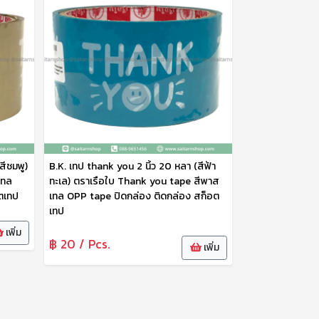
สีชมพู)
B.K. เทป thank you 2 นิ้ว 20 หลา (สีฟ้า
เทล
ทะเล) ตราเรือใบ Thank you tape สีพาส
ตเทป
เทล OPP tape ปิดกล่อง ติดกล่อง สก็อต
เทป
เพิ่ม
฿ 20 / Pcs.
เพิ่ม