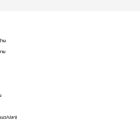
บ้าน
งาม
น
ข/แมว/ปลา)