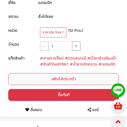
ยี่ห้อ
เมดเมจิก
สถานะ
สั่งได้เลย
หน่วย
(12 Pcs.)
ราคาต่อ โหล
จำนวน
-
+
แท็กสินค้า
#สายธารช็อป
#ขวดสเปรย์
#น้ำยาล้างห้องน้ำ
#สินค้าใหม่0967
#น้ำยาขจัดคราบ
#เมดเมจิก
หยิบใส่ตระกร้า
ซื้อทันที
ชื่นชอบ
แชร์