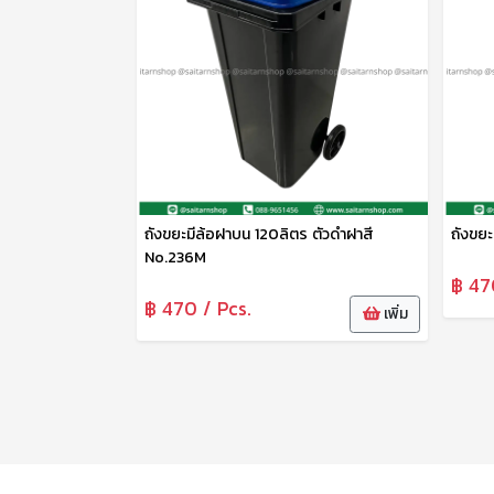
ถังขยะมีล้อฝาบน 120ลิตร ตัวดำฝาสี
ถังขย
No.236M
฿ 47
฿ 470 / Pcs.
เพิ่ม