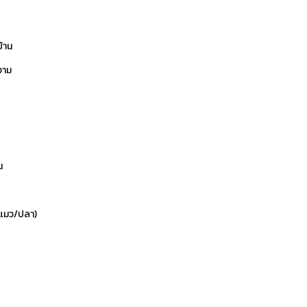
บ้าน
งาม
น
ข/แมว/ปลา)