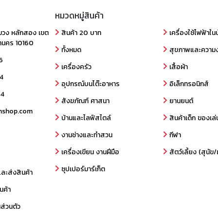
หมวดหมู่สินค้า
ขวง หลักสอง เขต
สินค้า 20 บาท
เครื่องใช้ไฟฟ้าใน
านคร 10160
ทั้งหมด
สุขภาพและความ
6
เครื่องครัว
เสื้อผ้า
4
อุปกรณ์บนโต๊ะอาหาร
อิเล็กทรอนิกส์
44
สังฆภัณฑ์ ศาสนา
ยานยนต์
nshop.com
บ้านและไลฟ์สไตล์
สินค้าเด็ก ของเล่
งานช่างและทำสวน
กีฬา
เครื่องเขียน งานฝีมือ
สัตว์เลี้ยง (สุนั
ซุปเปอร์มาร์เก็ต
และส่งสินค้า
นค้า
ส่วนตัว