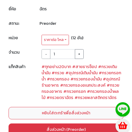
ยี่ห้อ
ฉัตร
สถานะ
Preorder
หน่วย
(12 อัน)
ราคาต่อ โหล
จำนวน
-
+
แท็กสินค้า
#ทุกอย่าง20บาท
#สายธารช็อป
#กรวยเติม
น้ำมัน
#กรวย
#อุปกรณ์เติมน้ำมัน
#กรวยกรอก
น้ำ
#กรวยกรอง
#กรวยกรองน้ำมัน
#อุปกรณ์
ร้านอาหาร
#กรวยกรองอเนกประสงค์
#กรวย
กรองอาหาร
#กรวยกรอก
#กรวยกรองน้ำผล
ไม้
#กรวยตราฉัตร
#กรวยพลาสติกตราฉัตร
หยิบใส่ตะกร้าเพื่อสั่งล่วงหน้า
สั่งล่วงหน้า (Preorder)