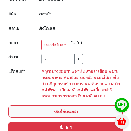
ยี่ห้อ
ดอกบัว
สถานะ
สั่งได้เลย
หน่วย
(12 ใบ)
ราคาต่อ โหล
จำนวน
-
+
แท็กสินค้า
#ทุกอย่าง20บาท
#ฝาชี
#สายธารช็อป
#ฝาชี
ครอบอาหาร
#ฝาชีตราดอกบัว
#ของใช้ภายใน
บ้าน
#อุปกรณ์ร้านอาหาร
#ฝาชีครอบพลาสติก
#ฝาชีพลาสติกคละสี
#ฝาชีทรงเตี้ย
#ฝาชี
ครอบอาหารตราดอกบัว
#ฝาชี 40 ซม.
หยิบใส่ตระกร้า
ซื้อทันที