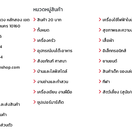
หมวดหมู่สินค้า
ขวง หลักสอง เขต
สินค้า 20 บาท
เครื่องใช้ไฟฟ้าใน
านคร 10160
ทั้งหมด
สุขภาพและความ
6
เครื่องครัว
เสื้อผ้า
4
อุปกรณ์บนโต๊ะอาหาร
อิเล็กทรอนิกส์
44
สังฆภัณฑ์ ศาสนา
ยานยนต์
nshop.com
บ้านและไลฟ์สไตล์
สินค้าเด็ก ของเล่
งานช่างและทำสวน
กีฬา
เครื่องเขียน งานฝีมือ
สัตว์เลี้ยง (สุนั
ซุปเปอร์มาร์เก็ต
และส่งสินค้า
นค้า
ส่วนตัว