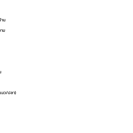
บ้าน
งาม
น
ข/แมว/ปลา)