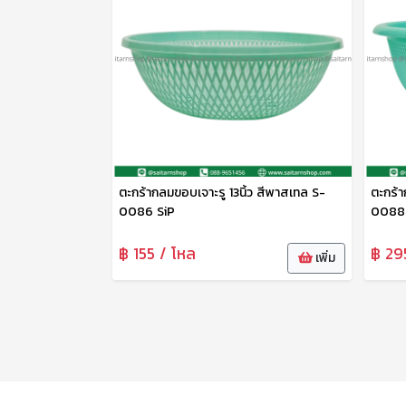
ตะกร้ากลมขอบเจาะรู 13นิ้ว สีพาสเทล S-
ตะกร้า
0086 SiP
0088 
฿ 155 / โหล
฿ 29
เพิ่ม