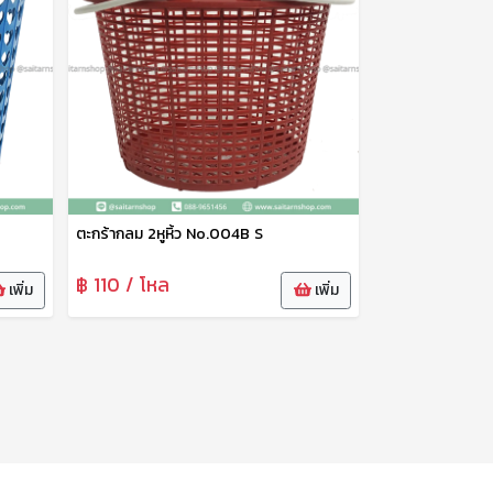
ตะกร้ากลม 2หูหิ้ว No.004B S
฿ 110 / โหล
เพิ่ม
เพิ่ม