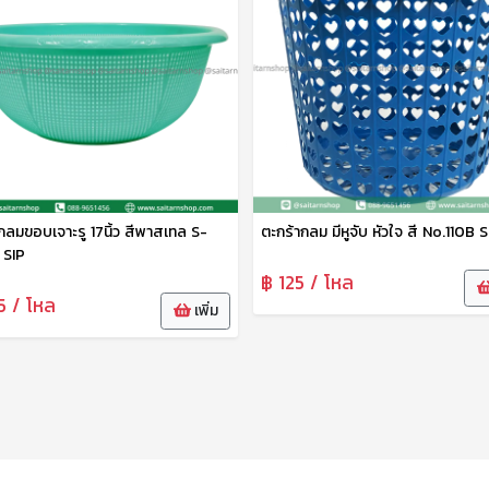
กลมขอบเจาะรู 17นิ้ว สีพาสเทล S-
ตะกร้ากลม มีหูจับ หัวใจ สี No.110B S
SIP
฿ 125 / โหล
5 / โหล
เพิ่ม