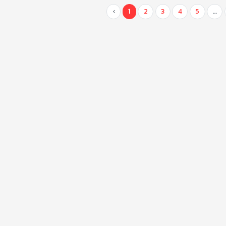
‹
1
2
3
4
5
…