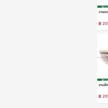
จานเปล
฿ 20
฿ 20