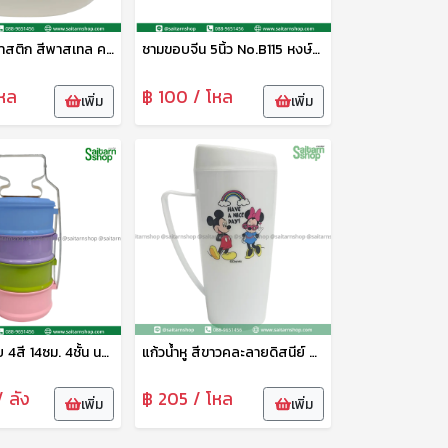
จานกลมพลาสติก สีพาสเทล คละสี UT6702/1 UNT
ชามขอบจีน 5นิ้ว No.B115 หงษ์ทอง
หล
฿ 100 / โหล
เพิ่ม
เพิ่ม
ปิ่นโตเคลือบ 4สี 14ซม. 4ชั้น นกพิราบ
แก้วน้ำหู สีขาวคละลายดิสนีย์ No.09-02-DN เบสกลาส
 ลัง
฿ 205 / โหล
เพิ่ม
เพิ่ม