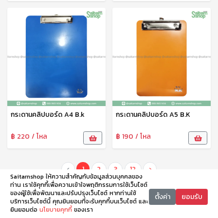
กระดานคลิปบอร์ด A4 B.k
กระดานคลิปบอร์ด A5 B.K
฿ 220 / โหล
฿ 190 / โหล
‹
1
2
3
12
›
Saitarnshop ให้ความสำคัญกับข้อมูลส่วนบุคคลของ
ท่าน เราใช้คุกกี้เพื่อความเข้าใจพฤติกรรมการใช้เว็บไซต์
ของผู้ใช้เพื่อพัฒนาและปรับปรุงเว็บไซต์ หากท่านใช้
ตั้งค่า
ยอมรับ
บริการเว็บไซต์นี้ คุณยินยอมที่จะรับคุกกี้บนเว็บไซต์ และ
ยินยอมต่อ
นโยบายคุกกี้
ของเรา
หน้าหลัก
หมวดหมู่
ตะกร้า
บัญชี