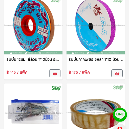
ริบบิ้น 12มม. สีล้วน 1*10ม้วน ระฆังทอง
ริบบิ้นกากเพชร 5หลา 1*10 ม้วน ระฆังทอง
฿ 145 / แพ็ค
฿ 175 / แพ็ค