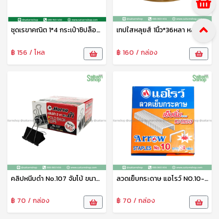
ชุดเรขาคณิต 1*4 กระเป๋าซิปล็อค Project(B.K.)
เทปใสหลุยส์ 1นิ้ว*36หลา หลุยส์
฿ 156 / โหล
฿ 160 / กล่อง
คลิปหนีบดำ No.107 จัมโบ้ ขนาด60mm. ม้า
ลวดเย็บกระดาษ แอโรว์ NO.10-1 M ม้า
฿ 70 / กล่อง
฿ 70 / กล่อง