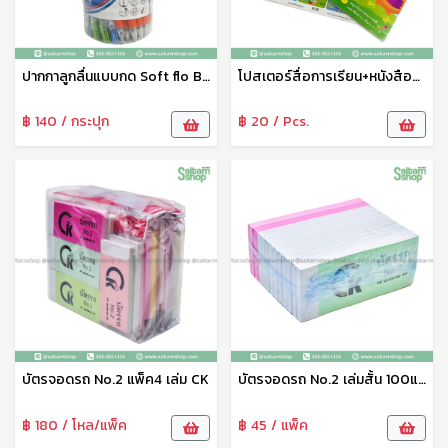
ปากกาลูกลื่นแบบกด Soft flo B08 1x50 Flamingo
โปสเตอร์สื่อการเรียน+หนังสือคละ6แบบ สพร.
฿ 140 / กระปุก
฿ 20 / Pcs.
บัตรจอดรถ No.2 แพ็ค4 เล่ม CK
บัตรจอดรถ No.2 เล่มสั้น 100แผ่น CK
฿ 180 / โหล/แพ็ค
฿ 45 / แพ็ค