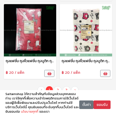
ถุงแฟชั่น ถุงหิ้วแฟชั่น ถุงบูติก ถุงบูติค ถุงแฟชั่นเจาะหู ลายพรีเมี่ยม 10*16 ซม. 1แพ็ค15ใบ tpf
ถุงแฟชั่น ถุงหิ้วแฟชั่น ถุงบูติก ถุงบูติค ถุงแฟชั่นเจาะหู ลายพรีเมี่ยม 8*12 ซม. 1แพ็ค10ใบ tpf
฿ 20 / แพ็ค
฿ 20 / แพ็ค
‹
1
2
3
›
Saitarnshop ให้ความสำคัญกับข้อมูลส่วนบุคคลของ
ท่าน เราใช้คุกกี้เพื่อความเข้าใจพฤติกรรมการใช้เว็บไซต์
ของผู้ใช้เพื่อพัฒนาและปรับปรุงเว็บไซต์ หากท่านใช้
ตั้งค่า
ยอมรับ
บริการเว็บไซต์นี้ คุณยินยอมที่จะรับคุกกี้บนเว็บไซต์ และ
ยินยอมต่อ
นโยบายคุกกี้
ของเรา
หน้าหลัก
หมวดหมู่
ตะกร้า
บัญชี