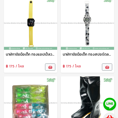
นาฬิกาข้อมือเด็ก ทรงแอปเปิ้ลวอช HY089-5 THY
นาฬิกาข้อมือเด็ก ทรงสปอร์ตลายทหาร HY089-8 THY
฿ 175 / โหล
฿ 175 / โหล