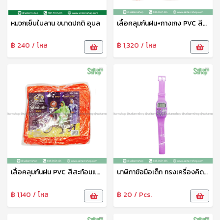
หมวกเย็บใบลาน ขนาดปกติ อุบล
เสื้อคลุมกันฝน+กางเกง PVC สีสะท้อนแสง B-84007 Bigbee
฿ 240 / โหล
฿ 1,320 / โหล
เสื้อคลุมกันฝน PVC สีสะท้อนแสง B-84006 Bigbee
นาฬิกาข้อมือเด็ก ทรงเครื่องคิดเลข HY089-7 THY
฿ 1,140 / โหล
฿ 20 / Pcs.