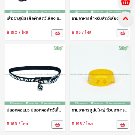
เสื้อผ้าสุนัข เสื้อผ้าสัตว์เลี้ยง ขนาดใหญ่ ชุดสัตว์เลี้ยง เสื้อผ้าสัตว์เลี้ยง เสื้อแมว สุนัข หมา ลายน่ารัก เจริญทรัพย์11
ชามอาหารสำหรับสัตว์เลี้ยง ชามข้าวหมาเล็ก ตราAP ชามอาหารสุนัข ชามข้าวแมว ชามข้าวสัตว์ ชามพลาสติกคุณภาพดี ปลอดภัย ทนทาน
฿ 190 / โหล
฿ 95 / โหล
ปลอกคอแมว ปลอกคอสัตว์เลี้ยง ปลอกคอสุนัข ปรับขนาดได้ พร้อมกระดิ่ง 1แพ็ค4ชิ้น คละลาย 21521
ชามอาหารสุนัขใหญ่ ถ้วยอาหารสุนัข ที่ใส่อาหารหมา ที่ใส่อาหารสุนัข ลายน่ารัก AP
฿ 168 / โหล
฿ 195 / โหล