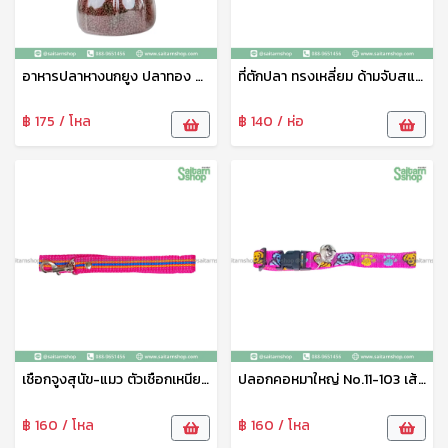
อาหารปลาหางนกยูง ปลาทอง ปลาคราฟ ปลาสวยงามทุกชนิด เกรดเอ น้ำไม่ขุ่น แถมฟรีกระปุกใส่อาหารปลา (เม็ดจิ๋ว)
ที่ตักปลา ทรงเหลี่ยม ด้ามจับสแตนเลส ขนาด 18*26ซม ที่ตักปลาเนื้อดี สวิงตักปลา ตาข่ายช้อนปลา ด้ามจับอย่างดี แข็งแรง ทนทาน N-293
฿ 175 / โหล
฿ 140 / ห่อ
เชือกจูงสุนัข-แมว ตัวเชือกเหนียว ไม่ขาดง่ายใช่ได้ยาวนาน No.11-104
ปลอกคอหมาใหญ่ No.11-103 เส้นใหญ่ไม่หลุดไม่ขาดง่าย
฿ 160 / โหล
฿ 160 / โหล