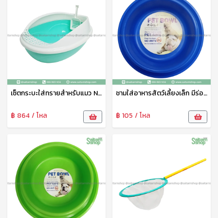
เซ็ตกระบะใส่ทรายสำหรับแมว No.1802 SRT
ชามใส่อาหารสัตว์เลี้ยงเล็ก มีร่องใส่น้ำกันมด No.1815 SRT
฿ 864 / โหล
฿ 105 / โหล