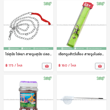
โซ่สุนัข โซ่หมา สายจูงสุนัข ปลอกคอสุนัข โซ่เหล็กบิด ปลอกคอหมา โซ่ล่ามสุนัข สายจูงหมา โซ่จูงหมา โซ่จูงสุนัข โซ่ No.03136
เชือกจูงสัตว์เลี้ยง สายจูงไนล่อน คละสี สายจูงสุนัขพันธุ์ใหญ่ คุณภาพดี เชือกหนานิ่ม ทนทาน ปลอดภัย
฿ 175 / โหล
฿ 160 / โหล