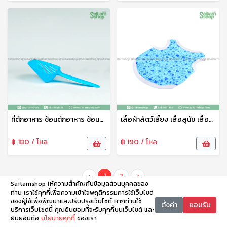
ที่ตักอาหาร ช้อนตักอาหาร ช้อนตักอาหารสัตว์เลี้ยง ที่ตักน้ำแข็งพลาสติก ช้อนตักอเนกประสงค์ PT
เสื้อผ้าสัตว์เลี้ยง เสื้อสุนัข เสื้อแมว สกรีนลายน่ารัก No.6-100
฿ 180 / โหล
฿ 190 / โหล
‹
1
2
›
Saitarnshop ให้ความสำคัญกับข้อมูลส่วนบุคคลของ
ท่าน เราใช้คุกกี้เพื่อความเข้าใจพฤติกรรมการใช้เว็บไซต์
ของผู้ใช้เพื่อพัฒนาและปรับปรุงเว็บไซต์ หากท่านใช้
ตั้งค่า
ยอมรับ
บริการเว็บไซต์นี้ คุณยินยอมที่จะรับคุกกี้บนเว็บไซต์ และ
ยินยอมต่อ
นโยบายคุกกี้
ของเรา
หน้าหลัก
หมวดหมู่
ตะกร้า
บัญชี