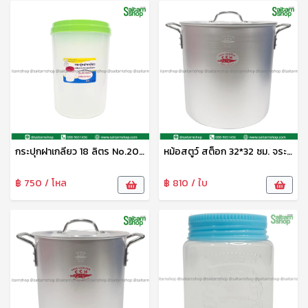
กระปุกฝาเกลียว 18 ลิตร No.20180 SRT
หม้อสตูว์ สต็อก 32*32 ซม. จระเข้
฿ 750 / โหล
฿ 810 / ใบ