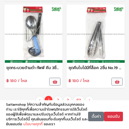
ชุดกระบวยด้ามดำ ทัพพี คีบ 3ชิ้น No.28 p&d
ชุดคีบใบไม้มีที่ล็อค 2ชิ้น No.19 p&d
฿ 180 / โหล
฿ 180 / โหล
‹
1
2
3
83
›
Saitarnshop ให้ความสำคัญกับข้อมูลส่วนบุคคลของ
ท่าน เราใช้คุกกี้เพื่อความเข้าใจพฤติกรรมการใช้เว็บไซต์
ของผู้ใช้เพื่อพัฒนาและปรับปรุงเว็บไซต์ หากท่านใช้
ตั้งค่า
ยอมรับ
บริการเว็บไซต์นี้ คุณยินยอมที่จะรับคุกกี้บนเว็บไซต์ และ
ยินยอมต่อ
นโยบายคุกกี้
ของเรา
หน้าหลัก
หมวดหมู่
ตะกร้า
บัญชี