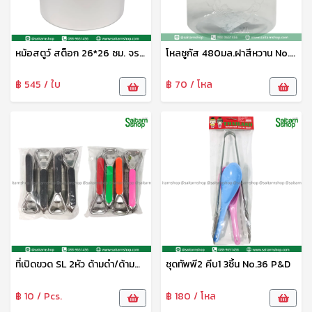
หม้อสตูว์ สต็อก 26*26 ซม. จระเข้
โหลซูกัส 480มล.ฝาสีหวาน No.049-S เบสกลาส
฿ 545 / ใบ
฿ 70 / โหล
ที่เปิดขวด SL 2หัว ด้ามดำ/ด้ามสี P&D
ชุดทัพพี2 คีบ1 3ชิ้น No.36 P&D
฿ 10 / Pcs.
฿ 180 / โหล