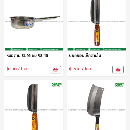
หม้อด้าม SL 16 ซม.RS-16
ปอกอ้อยเล็กด้ามไม้
฿ 190 / โหล
฿ 780 / โหล