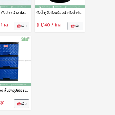
ถังพลาสติก ถังปากกว้าง ถังน้ำ ถังอเนกประสงค์ ถังมีหูจับ คละสี ตราช้างไทยรัฐ
ถังน้ำหูจับถังพร้อมฝา ถังน้ำฝาปิด ถังอาบน้ำ ถังพลาสติกทรงสูง ถังอเนกประสงค์ สีดำ No.22 ช้างไทยรัฐ
/ โหล
฿ 1,140 / โหล
เพิ่ม
เพิ่ม
ลิ้นชักเก็บของ ลิ้นชักซุปเปอร์เซฟ 3ชั้น ตราช้าง ลิ้นชักใส่เสื้อผ้า ลิ้นชักพลาสติก เกรดพรีเมี่ยม ทนทาน แข็งแรง
ชุด
เพิ่ม