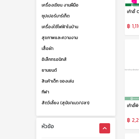
เครื่องเขียน งานฝีมือ
เก้าอี้
ซุปเปอร์มาร์เก็ต
฿ 1,1
เครื่องใช้ไฟฟ้าในบ้าน
สุขภาพและความงาม
เสื้อผ้า
อิเล็กทรอนิกส์
ยานยนต์
สินค้าเด็ก ของเล่น
กีฬา
สัตว์เลี้ยง (สุนัข/แมว/ปลา)
฿ 2,
หัวข้อ