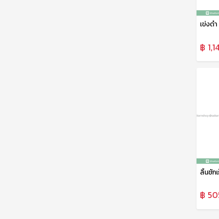
฿ 1,1
฿ 505