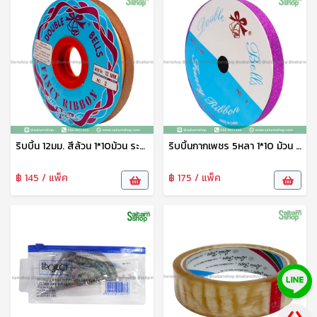
ริบบิ้น 12มม. สีล้วน 1*10ม้วน ระฆังทอง
ริบบิ้นกากเพชร 5หลา 1*10 ม้วน ระฆังทอง
฿ 145 / แพ็ค
฿ 175 / แพ็ค