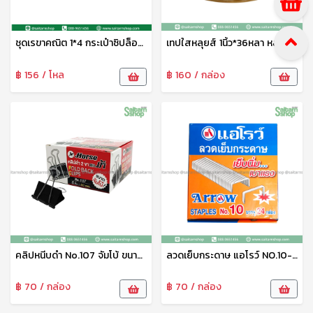
ชุดเรขาคณิต 1*4 กระเป๋าซิปล็อค Project(B.K.)
เทปใสหลุยส์ 1นิ้ว*36หลา หลุยส์
฿ 156 / โหล
฿ 160 / กล่อง
คลิปหนีบดำ No.107 จัมโบ้ ขนาด60mm. ม้า
ลวดเย็บกระดาษ แอโรว์ NO.10-1 M ม้า
฿ 70 / กล่อง
฿ 70 / กล่อง