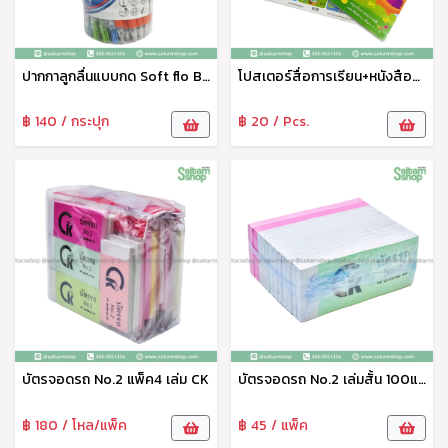
ปากกาลูกลื่นแบบกด Soft flo B08 1x50 Flamingo
โปสเตอร์สื่อการเรียน+หนังสือคละ6แบบ สพร.
฿ 140 / กระปุก
฿ 20 / Pcs.
บัตรจอดรถ No.2 แพ็ค4 เล่ม CK
บัตรจอดรถ No.2 เล่มสั้น 100แผ่น CK
฿ 180 / โหล/แพ็ค
฿ 45 / แพ็ค