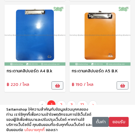
กระดานคลิปบอร์ด A4 B.k
กระดานคลิปบอร์ด A5 B.K
฿ 220 / โหล
฿ 190 / โหล
‹
1
2
3
12
›
Saitarnshop ให้ความสำคัญกับข้อมูลส่วนบุคคลของ
ท่าน เราใช้คุกกี้เพื่อความเข้าใจพฤติกรรมการใช้เว็บไซต์
ของผู้ใช้เพื่อพัฒนาและปรับปรุงเว็บไซต์ หากท่านใช้
ตั้งค่า
ยอมรับ
บริการเว็บไซต์นี้ คุณยินยอมที่จะรับคุกกี้บนเว็บไซต์ และ
ยินยอมต่อ
นโยบายคุกกี้
ของเรา
หน้าหลัก
หมวดหมู่
ตะกร้า
บัญชี