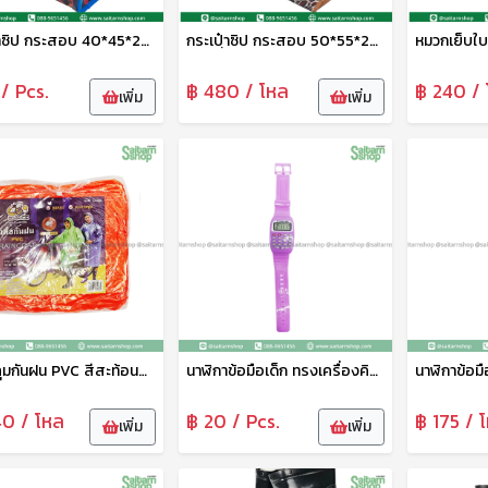
กระเป๋าซิป กระสอบ 40*45*20 ซม.No.16608 TL
กระเปฺ๋าซิป กระสอบ 50*55*25 ซม.No.16610 TL
/ Pcs.
฿ 480 / โหล
฿ 240 / 
เพิ่ม
เพิ่ม
เสื้อคลุมกันฝน PVC สีสะท้อนแสง B-84006 Bigbee
นาฬิกาข้อมือเด็ก ทรงเครื่องคิดเลข HY089-7 THY
40 / โหล
฿ 20 / Pcs.
฿ 175 / 
เพิ่ม
เพิ่ม