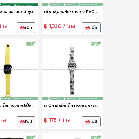
หมวกเย็บใบลาน ขนาดปกติ อุบล
เสื้อคลุมกันฝน+กางเกง PVC สีสะท้อนแสง B-84007 Bigbee
โหล
฿ 1,320 / โหล
เพิ่ม
เพิ่ม
นาฬิกาข้อมือเด็ก ทรงแอปเปิ้ลวอช HY089-5 THY
นาฬิกาข้อมือเด็ก ทรงสปอร์ตลายทหาร HY089-8 THY
โหล
฿ 175 / โหล
เพิ่ม
เพิ่ม