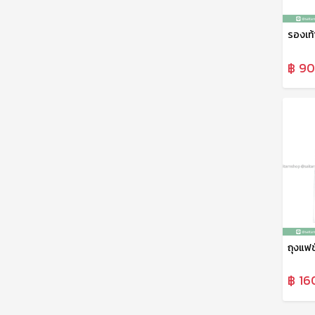
฿ 90
฿ 16