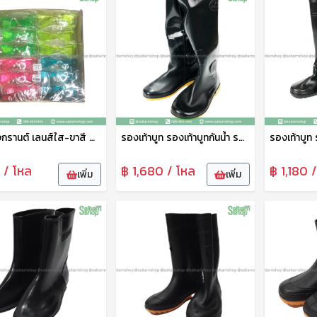
แว่นสงกรานต์ เลนส์ใส-ขาสี คละสี GL14A pmp
รองเท้าบูท รองเท้าบูทกันน้ำ รองเท้าทำสวน รองเท้าบูทสูง 18.5 นิ้ว No.A1250 arrow star
 / โหล
฿ 1,680 / โหล
฿ 1,180 
เพิ่ม
เพิ่ม