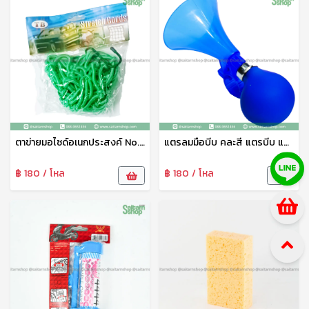
ตาข่ายมอไซด์อเนกประสงค์ No.01007 ยืดหยุ่นดี ไม่ขาดง่าย ใช้ได้หลายประเภท
แตรลมมือบีบ คละสี แตรบีบ แตรลม แตรขายของ แตรจักรยานเด็ก แตรพลาสติกเนื้อดี ทนทาน
฿ 180 / โหล
฿ 180 / โหล