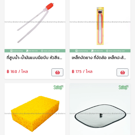
ที่สูบน้ำ-น้ำมันแบบมือบีบ หัวสีแดง No.014 ใช้งานง่าย นำ้หนักเบา ใช้งานทนทาน
เหล็กงัดยาง ที่งัดล้อ เหล็กปะล้อรถ เหล็กงัดล้อรถ
฿ 168 / โหล
฿ 175 / โหล