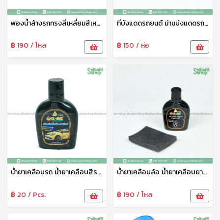
ฟองน้ำล้างรถทรงสี่เหลี่ยมสีเหลือง No.11-97 ฟองน้ำหนา ไม่ยุ่ยอละใช้ได้นาน
ที่บังแดดรถยนต์ ม่านบังแดดรถยนต์ ป้องกันแสง UV พับเก็บได้
฿ 190 / โหล
฿ 150 / ห่อ
น้ำยาเคลือบรถ น้ำยาเคลือบสีรถ น้ำยาเคลือบขวดเล็ก No.7-2 งานไทย
น้ำยาเคลือบล้อ น้ำยาเคลือบยางยนต์ น้ำยาขัดล้อรถ No.7-1
฿ 20 / Pcs.
฿ 190 / โหล