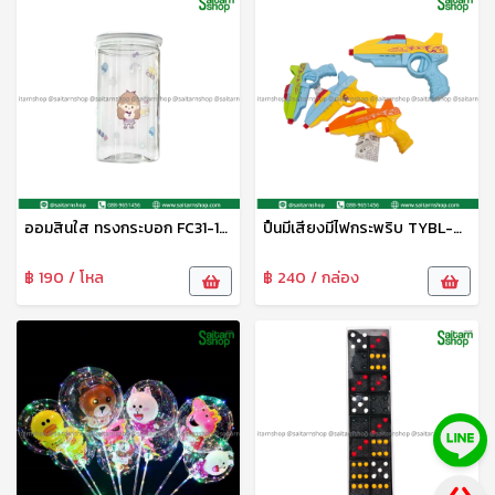
ออมสินใส ทรงกระบอก FC31-14 FN
ปืนมีเสียงมีไฟกระพริบ TYBL-AK-2279 Zonertoy
฿ 190 / โหล
฿ 240 / กล่อง