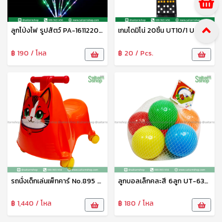
ลูกโป่งไฟ รูปสัตว์ PA-16112202 Zonertoy
เกมโดมิโน่ 20ชิ้น UT10/1 UNT
฿ 190 / โหล
฿ 20 / Pcs.
รถนั่งเด็กเล่นเพ็ทคาร์ No.895 PS
ลูกบอลเล็กคละสี 6ลูก UT-6329/2 UNT
฿ 1,440 / โหล
฿ 180 / โหล