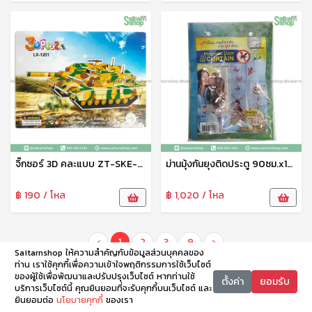
จิ๊กซอร์ 3D คละแบบ ZT-SKE-6113
ม่านมุ้งกันยุงติดประตู 90ซม.x120ซม. DS-15158 TL
฿ 190 / โหล
฿ 1,020 / โหล
‹
1
2
3
9
›
Saitarnshop ให้ความสำคัญกับข้อมูลส่วนบุคคลของ
ท่าน เราใช้คุกกี้เพื่อความเข้าใจพฤติกรรมการใช้เว็บไซต์
ของผู้ใช้เพื่อพัฒนาและปรับปรุงเว็บไซต์ หากท่านใช้
ตั้งค่า
ยอมรับ
บริการเว็บไซต์นี้ คุณยินยอมที่จะรับคุกกี้บนเว็บไซต์ และ
ยินยอมต่อ
นโยบายคุกกี้
ของเรา
หน้าหลัก
หมวดหมู่
ตะกร้า
บัญชี