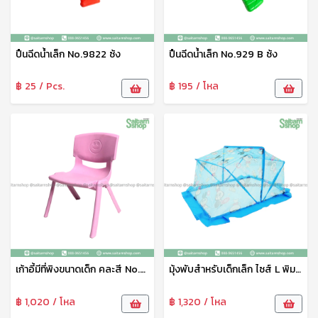
ปืนฉีดน้ำเล็ก No.9822 ซ้ง
ปืนฉีดน้ำเล็ก No.929 B ซ้ง
฿ 25 / Pcs.
฿ 195 / โหล
เก้าอี้มีที่พิงขนาดเด็ก คละสี No.DS-15410B Swordfish
มุ้งพับสำหรับเด็กเล็ก ไซส์ L พิมพ์ลาย Netto
฿ 1,020 / โหล
฿ 1,320 / โหล