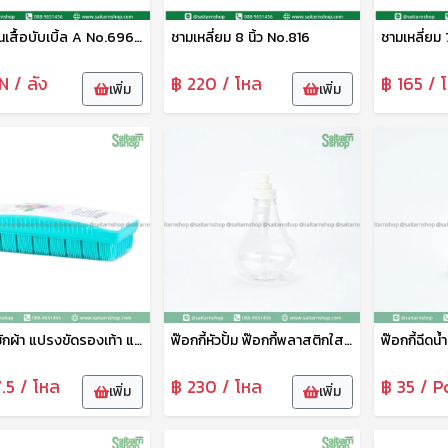
ไม้แขวนเสื้อบับเบิ้ล A No.696 1*6
ชามเหลี่ยม 8 นิ้ว No.816
ชามเหลี่ยม 
N / ลัง
฿ 220 / โหล
฿ 165 / 
เพิ่ม
เพิ่ม
แปรงซักผ้า แปรงขัดรองเท้า แปรงซักผ้าพลาสติก อเนกประสงค์ คละสีหวาน No.397 ดาว
ฟ๊อกกี้หัวปั้ม ฟ๊อกกี้พลาสติกใส กระบวกฉีดน้ำหัวปั้ม ขวดเล็ก No.1029-1 ตราดาว
.5 / โหล
฿ 230 / โหล
฿ 35 / P
เพิ่ม
เพิ่ม