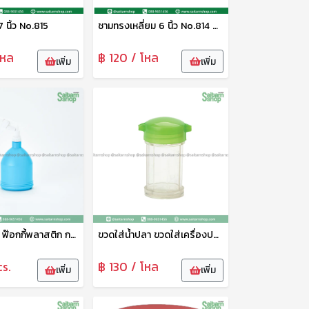
7 นิ้ว No.815
ชามทรงเหลี่ยม 6 นิ้ว No.814 ดาว
โหล
฿ 120 / โหล
เพิ่ม
เพิ่ม
ฟ๊อกกี้ฉีดน้ำ ฟ๊อกกี้พลาสติก กระบวกฉีดน้ำ 1000cc. No.704 ตราดาว
ขวดใส่น้ำปลา ขวดใส่เครื่องปรุง ขวดใส่โชยุ ขนาดเล็ก No.356 ดาว
cs.
฿ 130 / โหล
เพิ่ม
เพิ่ม