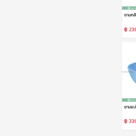
฿ 23
฿ 33