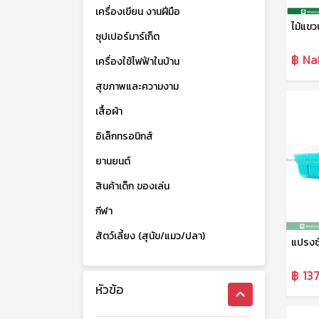
เครื่องเขียน งานฝีมือ
ซุปเปอร์มาร์เก็ต
฿ Na
เครื่องใช้ไฟฟ้าในบ้าน
สุขภาพและความงาม
เสื้อผ้า
อิเล็กทรอนิกส์
ยานยนต์
สินค้าเด็ก ของเล่น
กีฬา
สัตว์เลี้ยง (สุนัข/แมว/ปลา)
฿ 137
หัวข้อ