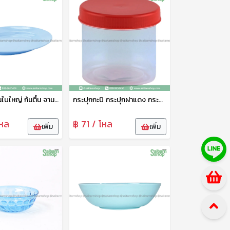
จานเปล จานใบใหญ่ ก้นตื้น จานพลาสติก จานอเนกประสงค์ 8 นิ้ว คละสี No.808 ดาว
กระปุกกะปิ กระปุกฝาแดง กระปุกพลาสติก กระปุกฝาเกลียว กระปุกเครื่องปรุง No.636 ดาว
โหล
฿ 71 / โหล
เพิ่ม
เพิ่ม