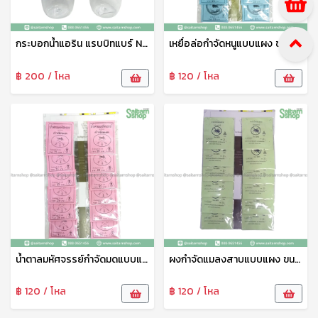
กระบอกน้ำแอริน แรบบิทแบร์ No.019 800มล. เบสกลาส
เหยื่อล่อกำจัดหนูแบบแผง ขนาด 25กรัม SP
฿ 200 / โหล
฿ 120 / โหล
น้ำตาลมหัศจรรย์กำจัดมดแบบแผง ขนาด 20กรัม SP
ผงกำจัดแมลงสาบแบบแผง ขนาด 20กรัม SP
฿ 120 / โหล
฿ 120 / โหล