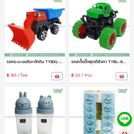
รถกระบะขนดิน+ตักดิน TYBXL-31006ABC
รถสตั๊นบิ๊กฟุตตีลังกา TYBL-666-1
฿ 185 / โหล
฿ 20 / Pcs.