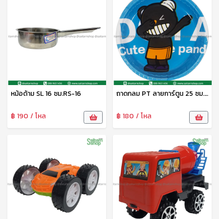
หม้อด้าม SL 16 ซม.RS-16
ถาดกลม PT ลายการ์ตูน 25 ซม. DM-1124005 Zonertoy
฿ 190 / โหล
฿ 180 / โหล