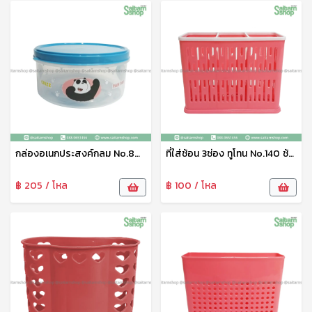
กล่องอเนกประสงค์กลม No.800-V9 ลาย We Bare Bears เบสกลาส
ที่ใส่ช้อน 3ช่อง ทูโทน No.140 ช้าง
฿ 205 / โหล
฿ 100 / โหล