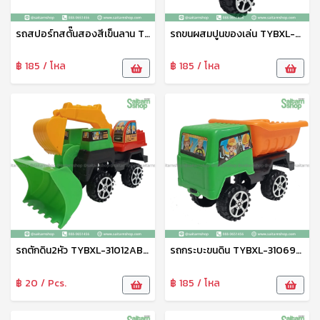
รถสปอร์ทสตั๊นสองสีเข็นลาน TYBL-50512 Zonertoy
รถขนผสมปูนของเล่น TYBXL-31014ABCD Zonertoy
฿ 185 / โหล
฿ 185 / โหล
รถตักดิน2หัว TYBXL-31012ABCD Zonertoy
รถกระบะขนดิน TYBXL-31069ABC
฿ 20 / Pcs.
฿ 185 / โหล