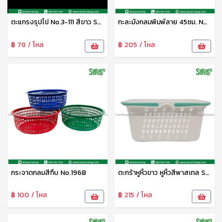
ตะแกรงรุปไข่ No.3-111 สีขาว SRT
กะละมังกลมพิมพ์ลาย 45ซม. No.45 สีทึบ เอมิกา
฿ 78 / โหล
฿ 205 / โหล
กระจาดกลมสีทึบ No.196B
ตะกร้าหูหิ้วขาว หูหิ้วสีพาสเทล S-0080 Sip
฿ 100 / โหล
฿ 215 / โหล