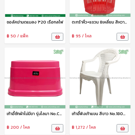
ชอล์คฆ่ามดแมลง 1*20 เรือกลไฟ
ตะกร้าหิ้ว+แขวน 8เหลี่ยม สีหวาน WN.5959 WN PT
฿ 50 / แพ็ค
฿ 95 / โหล
เก้าอี้ซักผ้าไม่มีขา รุ่นโลมา No.C-154-1 เบสกลาส
เก้าอี้พิงเท้าแขน สีขาว No.180W LK
฿ 200 / โหล
฿ 1,272 / โหล