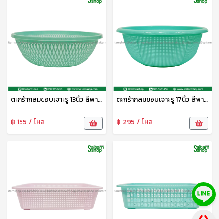
ตะกร้ากลมขอบเจาะรู 13นิ้ว สีพาสเทล S-0086 SiP
ตะกร้ากลมขอบเจาะรู 17นิ้ว สีพาสเทล S-0088 SIP
฿ 155 / โหล
฿ 295 / โหล