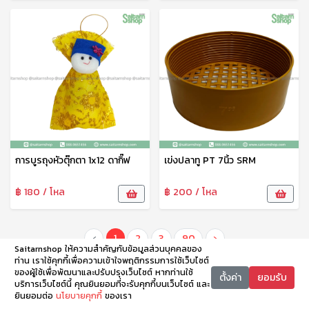
การบูรถุงหัวตุ๊กตา 1x12 ดากิ๊ฟ
เข่งปลาทู PT 7นิ้ว SRM
฿ 180 / โหล
฿ 200 / โหล
‹
1
2
3
90
›
Saitarnshop ให้ความสำคัญกับข้อมูลส่วนบุคคลของ
ท่าน เราใช้คุกกี้เพื่อความเข้าใจพฤติกรรมการใช้เว็บไซต์
ของผู้ใช้เพื่อพัฒนาและปรับปรุงเว็บไซต์ หากท่านใช้
ตั้งค่า
ยอมรับ
บริการเว็บไซต์นี้ คุณยินยอมที่จะรับคุกกี้บนเว็บไซต์ และ
ยินยอมต่อ
นโยบายคุกกี้
ของเรา
หน้าหลัก
หมวดหมู่
ตะกร้า
บัญชี