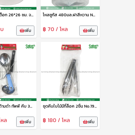
หม้อสตูว์ สต็อก 26*26 ซม. จระเข้
โหลซูกัส 480มล.ฝาสีหวาน No.049-S เบสกลาส
ใบ
฿ 70 / โหล
เพิ่ม
เพิ่ม
ชุดกระบวยด้ามดำ ทัพพี คีบ 3ชิ้น No.28 p&d
ชุดคีบใบไม้มีที่ล็อค 2ชิ้น No.19 p&d
โหล
฿ 180 / โหล
เพิ่ม
เพิ่ม