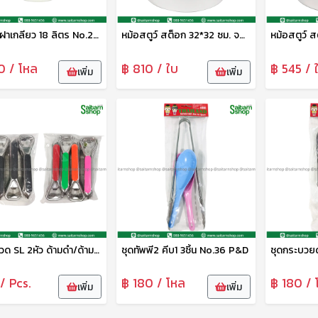
กระปุกฝาเกลียว 18 ลิตร No.20180 SRT
หม้อสตูว์ สต็อก 32*32 ซม. จระเข้
0 / โหล
฿ 810 / ใบ
฿ 545 / 
เพิ่ม
เพิ่ม
ที่เปิดขวด SL 2หัว ด้ามดำ/ด้ามสี P&D
ชุดทัพพี2 คีบ1 3ชิ้น No.36 P&D
/ Pcs.
฿ 180 / โหล
฿ 180 / 
เพิ่ม
เพิ่ม