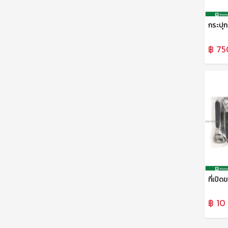
฿ 75
฿ 10 